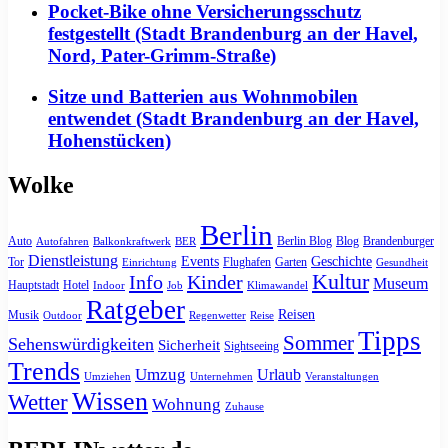
Pocket-Bike ohne Versicherungsschutz
festgestellt (Stadt Brandenburg an der Havel,
Nord, Pater-Grimm-Straße)
Sitze und Batterien aus Wohnmobilen
entwendet (Stadt Brandenburg an der Havel,
Hohenstücken)
Wolke
Berlin
Auto
Berlin Blog
Blog
Brandenburger
Autofahren
Balkonkraftwerk
BER
Dienstleistung
Events
Geschichte
Tor
Flughafen
Garten
Einrichtung
Gesundheit
Kultur
Info
Kinder
Museum
Hauptstadt
Hotel
Indoor
Job
Klimawandel
Ratgeber
Reisen
Musik
Outdoor
Regenwetter
Reise
Tipps
Sommer
Sehenswürdigkeiten
Sicherheit
Sightseeing
Trends
Umzug
Urlaub
Umziehen
Unternehmen
Veranstaltungen
Wissen
Wetter
Wohnung
Zuhause