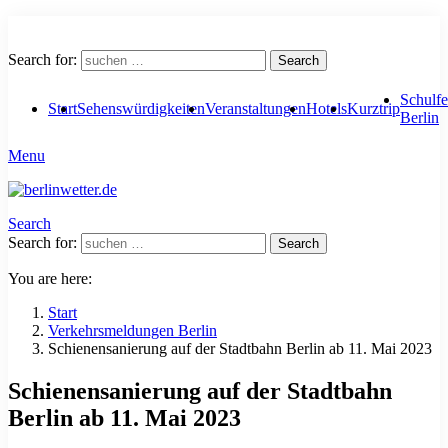
Search for:
Search
Schulfe
Start
Sehenswürdigkeiten
Veranstaltungen
Hotels
Kurztrip
Berlin
Menu
Search
Search for:
Search
You are here:
Start
Verkehrsmeldungen Berlin
Schienensanierung auf der Stadtbahn Berlin ab 11. Mai 2023
Schienensanierung auf der Stadtbahn
Berlin ab 11. Mai 2023