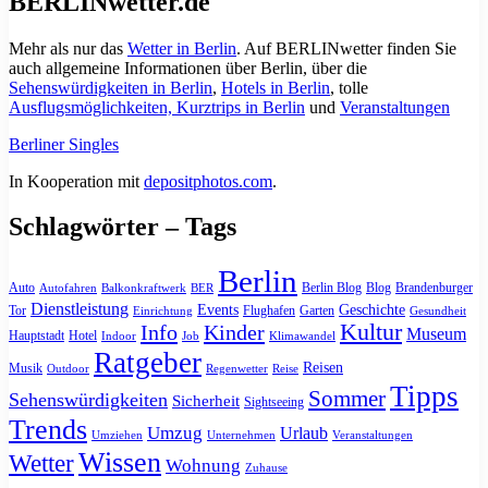
BERLINwetter.de
Mehr als nur das
Wetter in Berlin
. Auf BERLINwetter finden Sie
auch allgemeine Informationen über Berlin, über die
Sehenswürdigkeiten in Berlin
,
Hotels in Berlin
, tolle
Ausflugsmöglichkeiten, Kurztrips in Berlin
und
Veranstaltungen
Berliner Singles
In Kooperation mit
depositphotos.com
.
Schlagwörter – Tags
Berlin
Auto
Berlin Blog
Blog
Brandenburger
Autofahren
Balkonkraftwerk
BER
Dienstleistung
Events
Geschichte
Tor
Flughafen
Garten
Einrichtung
Gesundheit
Kultur
Info
Kinder
Museum
Hauptstadt
Hotel
Indoor
Job
Klimawandel
Ratgeber
Reisen
Musik
Outdoor
Regenwetter
Reise
Tipps
Sommer
Sehenswürdigkeiten
Sicherheit
Sightseeing
Trends
Umzug
Urlaub
Umziehen
Unternehmen
Veranstaltungen
Wissen
Wetter
Wohnung
Zuhause