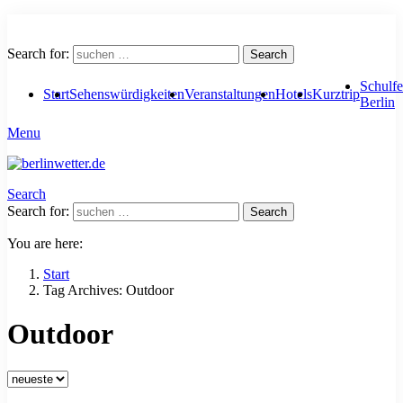
Search for:
Search
Schulfe
Start
Sehenswürdigkeiten
Veranstaltungen
Hotels
Kurztrip
Berlin
Menu
Search
Search for:
Search
You are here:
Start
Tag Archives: Outdoor
Outdoor