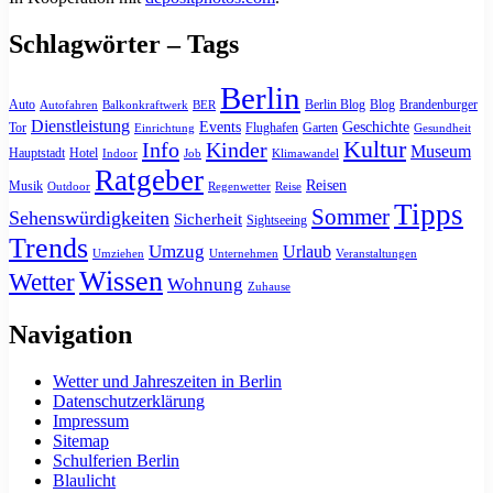
Schlagwörter – Tags
Berlin
Auto
Berlin Blog
Blog
Brandenburger
Autofahren
Balkonkraftwerk
BER
Dienstleistung
Events
Geschichte
Tor
Flughafen
Garten
Einrichtung
Gesundheit
Kultur
Info
Kinder
Museum
Hauptstadt
Hotel
Indoor
Job
Klimawandel
Ratgeber
Reisen
Musik
Outdoor
Regenwetter
Reise
Tipps
Sommer
Sehenswürdigkeiten
Sicherheit
Sightseeing
Trends
Umzug
Urlaub
Umziehen
Unternehmen
Veranstaltungen
Wissen
Wetter
Wohnung
Zuhause
Navigation
Wetter und Jahreszeiten in Berlin
Datenschutzerklärung
Impressum
Sitemap
Schulferien Berlin
Blaulicht