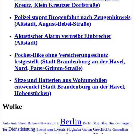
Kreutz, Klein Kreutzer Dorfstraße)
Polizei stoppt Drogenfahrt nach Zeugenhinweis
(Altstadt, August-Bebel-Straße)
Akustischer Alarm vertreibt Einbrecher
(Altstadt)
Pocket-Bike ohne Versicherungsschutz
festgestellt (Stadt Brandenburg an der Havel,
Nord, Pater-Grimm-Straße)
Sitze und Batterien aus Wohnmobilen
entwendet (Stadt Brandenburg an der Havel,
Hohenstücken)
Wolke
Berlin
Auto
Berlin Blog
Blog
Brandenburger
Autofahren
Balkonkraftwerk
BER
Dienstleistung
Events
Geschichte
Tor
Flughafen
Garten
Einrichtung
Gesundheit