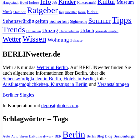
Kultur
Info
Kinder
Museum
Hauptstadt
Hotel
Indoor
Job
Klimawandel
Ratgeber
Reisen
Musik
Outdoor
Regenwetter
Reise
Tipps
Sommer
Sehenswürdigkeiten
Sicherheit
Sightseeing
Trends
Umzug
Urlaub
Umziehen
Unternehmen
Veranstaltungen
Wissen
Wetter
Wohnung
Zuhause
BERLINwetter.de
Mehr als nur das
Wetter in Berlin
. Auf BERLINwetter finden Sie
auch allgemeine Informationen über Berlin, über die
Sehenswürdigkeiten in Berlin
,
Hotels in Berlin
, tolle
Ausflugsmöglichkeiten, Kurztrips in Berlin
und
Veranstaltungen
Berliner Singles
In Kooperation mit
depositphotos.com
.
Schlagwörter – Tags
Berlin
Auto
Berlin Blog
Blog
Brandenburger
Autofahren
Balkonkraftwerk
BER