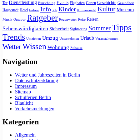
Dienstleistung
Events
Geschichte
Tor
Flughafen
Garten
Einrichtung
Gesundheit
Kultur
Info
Kinder
Museum
Hauptstadt
Hotel
Indoor
Job
Klimawandel
Ratgeber
Reisen
Musik
Outdoor
Regenwetter
Reise
Tipps
Sommer
Sehenswürdigkeiten
Sicherheit
Sightseeing
Trends
Umzug
Urlaub
Umziehen
Unternehmen
Veranstaltungen
Wissen
Wetter
Wohnung
Zuhause
Navigation
Wetter und Jahreszeiten in Berlin
Datenschutzerklärung
Impressum
Sitemap
Schulferien Berlin
Blaulicht
Verkehrsmeldungen
Kategorien
Allgemein