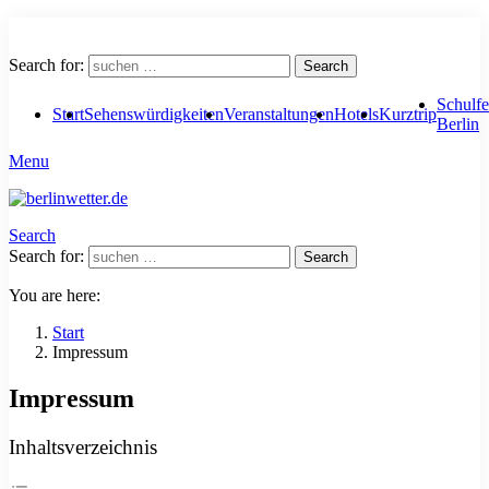
Search for:
Search
Schulfe
Start
Sehenswürdigkeiten
Veranstaltungen
Hotels
Kurztrip
Berlin
Menu
Search
Search for:
Search
You are here:
Start
Impressum
Impressum
Inhaltsverzeichnis