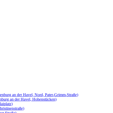
ndenburg an der Havel, Nord, Pater-Grimm-Straße)
enburg an der Havel, Hohenstücken)
aiplatz)
ristinenstraße)
er Straße)