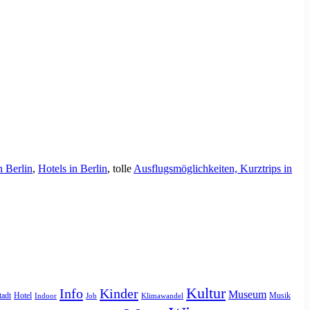
n Berlin
,
Hotels in Berlin
, tolle
Ausflugsmöglichkeiten, Kurztrips in
Kultur
Info
Kinder
Museum
tadt
Hotel
Musik
Indoor
Job
Klimawandel