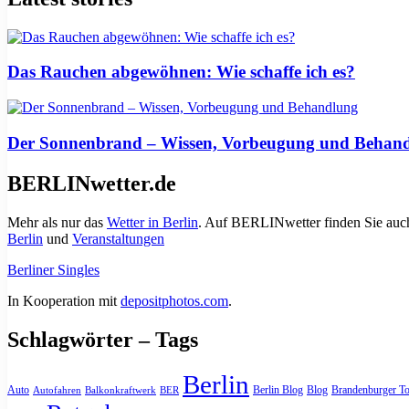
Das Rauchen abgewöhnen: Wie schaffe ich es?
Der Sonnenbrand – Wissen, Vorbeugung und Behan
BERLINwetter.de
Mehr als nur das
Wetter in Berlin
. Auf BERLINwetter finden Sie auch
Berlin
und
Veranstaltungen
Berliner Singles
In Kooperation mit
depositphotos.com
.
Schlagwörter – Tags
Berlin
Auto
Berlin Blog
Blog
Brandenburger To
Autofahren
Balkonkraftwerk
BER