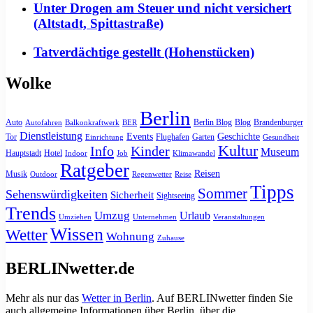
Unter Drogen am Steuer und nicht versichert
(Altstadt, Spittastraße)
Tatverdächtige gestellt (Hohenstücken)
Wolke
Berlin
Auto
Berlin Blog
Blog
Brandenburger
Autofahren
Balkonkraftwerk
BER
Dienstleistung
Events
Geschichte
Tor
Flughafen
Garten
Einrichtung
Gesundheit
Kultur
Info
Kinder
Museum
Hauptstadt
Hotel
Indoor
Job
Klimawandel
Ratgeber
Reisen
Musik
Outdoor
Regenwetter
Reise
Tipps
Sommer
Sehenswürdigkeiten
Sicherheit
Sightseeing
Trends
Umzug
Urlaub
Umziehen
Unternehmen
Veranstaltungen
Wissen
Wetter
Wohnung
Zuhause
BERLINwetter.de
Mehr als nur das
Wetter in Berlin
. Auf BERLINwetter finden Sie
auch allgemeine Informationen über Berlin, über die