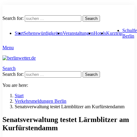
Search for:
Search
Schulfe
Start
Sehenswürdigkeiten
Veranstaltungen
Hotels
Kurztrip
Berlin
Menu
Search
Search for:
Search
You are here:
Start
Verkehrsmeldungen Berlin
Senatsverwaltung testet Lärmblitzer am Kurfürstendamm
Senatsverwaltung testet Lärmblitzer am
Kurfürstendamm