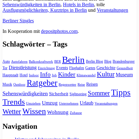
Sehenswürdigkeiten in Berlin
,
Hotels in Berlin
, tolle
Ausflugsmöglichkeiten, Kurztrips in Berlin
und
Veranstaltungen
Berliner Singles
In Kooperation mit
depositphotos.com
.
Schlagwörter – Tags
Berlin
Auto
Berlin Blog
Blog
Brandenburger
Autofahren
Balkonkraftwerk
BER
Dienstleistung
Events
Geschichte
Tor
Flughafen
Garten
Einrichtung
Gesundheit
Kultur
Info
Kinder
Museum
Hauptstadt
Hotel
Indoor
Job
Klimawandel
Ratgeber
Reisen
Musik
Outdoor
Regenwetter
Reise
Tipps
Sommer
Sehenswürdigkeiten
Sicherheit
Sightseeing
Trends
Umzug
Urlaub
Umziehen
Unternehmen
Veranstaltungen
Wissen
Wetter
Wohnung
Zuhause
Navigation