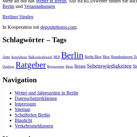
Mehr als nur das
Wetter in Berlin
. Auf BERLINwetter finden Sie auch
Berlin
und
Veranstaltungen
Berliner Singles
In Kooperation mit
depositphotos.com
.
Schlagwörter – Tags
Berlin
Auto
Berlin Blog
Blog
Brandenburger To
Autofahren
Balkonkraftwerk
BER
Ratgeber
Sehenswürdigkeiten
Si
Reisen
Outdoor
Regenwetter
Reise
Navigation
Wetter und Jahreszeiten in Berlin
Datenschutzerklärung
Impressum
Sitemap
Schulferien Berlin
Blaulicht
Verkehrsmeldungen