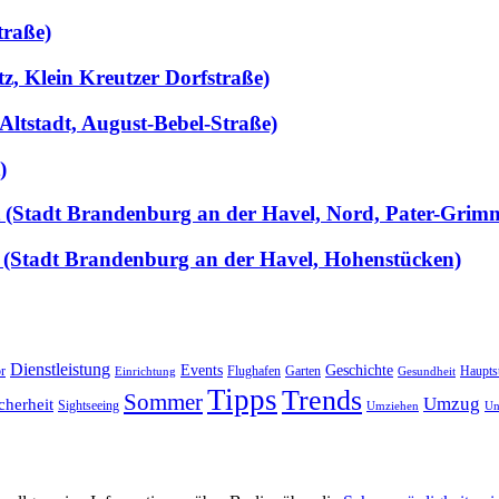
traße)
tz, Klein Kreutzer Dorfstraße)
Altstadt, August-Bebel-Straße)
)
llt (Stadt Brandenburg an der Havel, Nord, Pater-Grim
 (Stadt Brandenburg an der Havel, Hohenstücken)
Dienstleistung
Events
Geschichte
r
Flughafen
Garten
Haupts
Einrichtung
Gesundheit
Tipps
Trends
Sommer
Umzug
cherheit
Sightseeing
Umziehen
Un