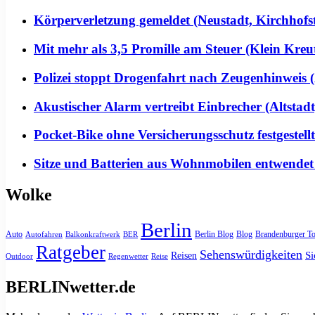
Körperverletzung gemeldet (Neustadt, Kirchhofs
Mit mehr als 3,5 Promille am Steuer (Klein Kreu
Polizei stoppt Drogenfahrt nach Zeugenhinweis (
Akustischer Alarm vertreibt Einbrecher (Altstadt
Pocket-Bike ohne Versicherungsschutz festgeste
Sitze und Batterien aus Wohnmobilen entwendet
Wolke
Berlin
Auto
Berlin Blog
Blog
Brandenburger To
Autofahren
Balkonkraftwerk
BER
Ratgeber
Sehenswürdigkeiten
Si
Reisen
Outdoor
Regenwetter
Reise
BERLINwetter.de