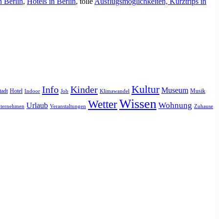
n Berlin
,
Hotels in Berlin
, tolle
Ausflugsmöglichkeiten, Kurztrips in
Kultur
Info
Kinder
Museum
tadt
Hotel
Musik
Indoor
Job
Klimawandel
Wissen
Wetter
Urlaub
Wohnung
ternehmen
Veranstaltungen
Zuhause