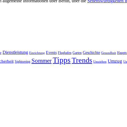
 allgemeine Informationen über Berlin, über die
Sehenswürdigkeiten i
Dienstleistung
Events
Geschichte
r
Flughafen
Garten
Haupts
Einrichtung
Gesundheit
Tipps
Trends
Sommer
Umzug
cherheit
Sightseeing
Umziehen
Un