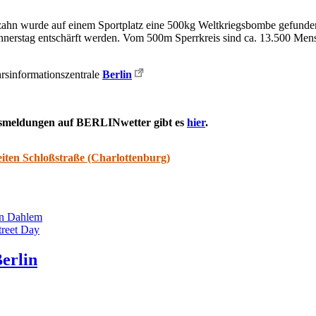
hn wurde auf einem Sportplatz eine 500kg Weltkriegsbombe gefunden. 
nerstag entschärft werden. Vom 500m Sperrkreis sind ca. 13.500 Mens
hrsinformationszentrale
Berlin
rsmeldungen auf BERLINwetter gibt es
hier
.
iten Schloßstraße (Charlottenburg)
in Dahlem
treet Day
erlin