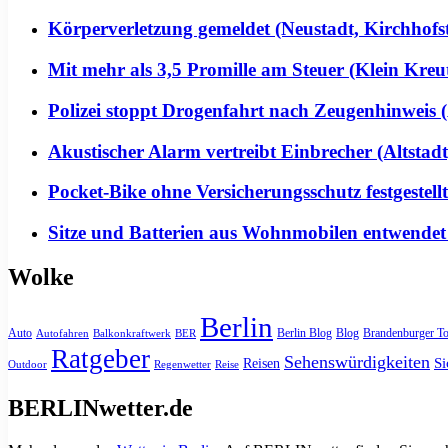
Körperverletzung gemeldet (Neustadt, Kirchhofs
Mit mehr als 3,5 Promille am Steuer (Klein Kreu
Polizei stoppt Drogenfahrt nach Zeugenhinweis (
Akustischer Alarm vertreibt Einbrecher (Altstadt
Pocket-Bike ohne Versicherungsschutz festgeste
Sitze und Batterien aus Wohnmobilen entwendet
Wolke
Berlin
Auto
Berlin Blog
Blog
Brandenburger To
Autofahren
Balkonkraftwerk
BER
Ratgeber
Sehenswürdigkeiten
Si
Reisen
Outdoor
Regenwetter
Reise
BERLINwetter.de