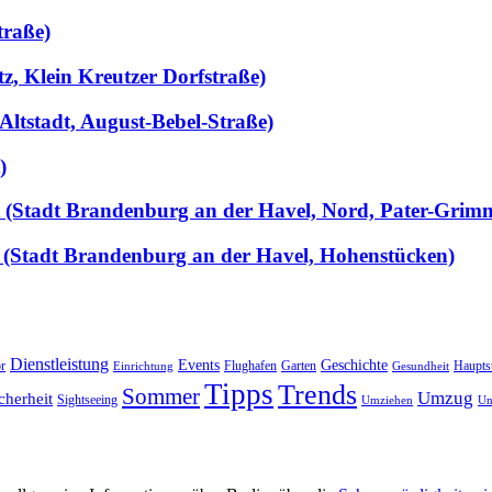
traße)
tz, Klein Kreutzer Dorfstraße)
Altstadt, August-Bebel-Straße)
)
llt (Stadt Brandenburg an der Havel, Nord, Pater-Grim
 (Stadt Brandenburg an der Havel, Hohenstücken)
Dienstleistung
Events
Geschichte
r
Flughafen
Garten
Haupts
Einrichtung
Gesundheit
Tipps
Trends
Sommer
Umzug
cherheit
Sightseeing
Umziehen
Un