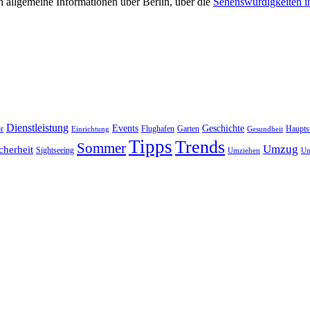
 allgemeine Informationen über Berlin, über die
Sehenswürdigkeiten i
Dienstleistung
Events
Geschichte
r
Flughafen
Garten
Haupts
Einrichtung
Gesundheit
Tipps
Trends
Sommer
Umzug
cherheit
Sightseeing
Umziehen
Un