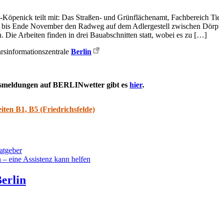
Köpenick teilt mit: Das Straßen- und Grünflächenamt, Fachbereich Tie
 bis Ende November den Radweg auf dem Adlergestell zwischen Dörpf
n. Die Arbeiten finden in drei Bauabschnitten statt, wobei es zu […]
hrsinformationszentrale
Berlin
rsmeldungen auf BERLINwetter gibt es
hier
.
ten B1, B5 (Friedrichsfelde)
atgeber
 – eine Assistenz kann helfen
erlin