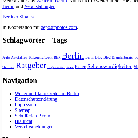
Mehr als nur das
Wetter in Berlin
. Auf BERLINwetter finden Sie auch
Berlin
und
Veranstaltungen
Berliner Singles
In Kooperation mit
depositphotos.com
.
Schlagwörter – Tags
Berlin
Auto
Berlin Blog
Blog
Brandenburger To
Autofahren
Balkonkraftwerk
BER
Ratgeber
Sehenswürdigkeiten
Si
Reisen
Outdoor
Regenwetter
Reise
Navigation
Wetter und Jahreszeiten in Berlin
Datenschutzerklärung
Impressum
Sitemap
Schulferien Berlin
Blaulicht
Verkehrsmeldungen