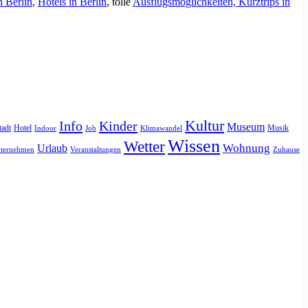
n Berlin
,
Hotels in Berlin
, tolle
Ausflugsmöglichkeiten, Kurztrips in
Kultur
Info
Kinder
Museum
tadt
Hotel
Musik
Indoor
Job
Klimawandel
Wissen
Wetter
Urlaub
Wohnung
ternehmen
Veranstaltungen
Zuhause