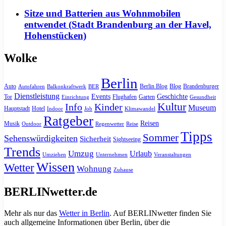
Sitze und Batterien aus Wohnmobilen
entwendet (Stadt Brandenburg an der Havel,
Hohenstücken)
Wolke
Berlin
Auto
Berlin Blog
Blog
Brandenburger
Autofahren
Balkonkraftwerk
BER
Dienstleistung
Events
Geschichte
Tor
Flughafen
Garten
Einrichtung
Gesundheit
Kultur
Info
Kinder
Museum
Hauptstadt
Hotel
Indoor
Job
Klimawandel
Ratgeber
Reisen
Musik
Outdoor
Regenwetter
Reise
Tipps
Sommer
Sehenswürdigkeiten
Sicherheit
Sightseeing
Trends
Umzug
Urlaub
Umziehen
Unternehmen
Veranstaltungen
Wissen
Wetter
Wohnung
Zuhause
BERLINwetter.de
Mehr als nur das
Wetter in Berlin
. Auf BERLINwetter finden Sie
auch allgemeine Informationen über Berlin, über die