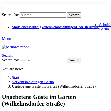
Search for:
Search
Schulfe
Start
Sehenswürdigkeiten
Veranstaltungen
Hotels
Kurztrip
Berlin
Menu
Search
Search for:
Search
You are here:
Start
Verkehrsmeldungen Berlin
Ungebetene Gäste im Garten (Wilhelmsdorfer Straße)
Ungebetene Gäste im Garten
(Wilhelmsdorfer Straße)