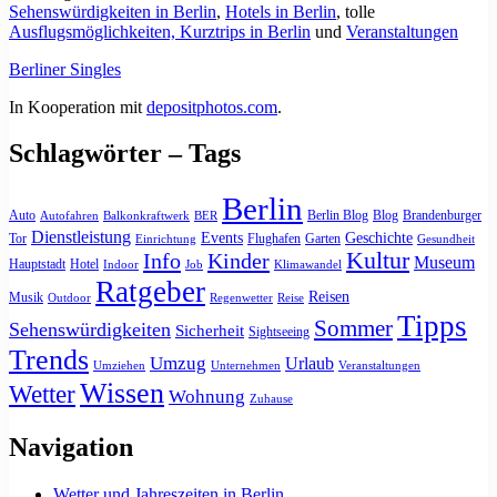
Sehenswürdigkeiten in Berlin
,
Hotels in Berlin
, tolle
Ausflugsmöglichkeiten, Kurztrips in Berlin
und
Veranstaltungen
Berliner Singles
In Kooperation mit
depositphotos.com
.
Schlagwörter – Tags
Berlin
Auto
Berlin Blog
Blog
Brandenburger
Autofahren
Balkonkraftwerk
BER
Dienstleistung
Events
Geschichte
Tor
Flughafen
Garten
Einrichtung
Gesundheit
Kultur
Info
Kinder
Museum
Hauptstadt
Hotel
Indoor
Job
Klimawandel
Ratgeber
Reisen
Musik
Outdoor
Regenwetter
Reise
Tipps
Sommer
Sehenswürdigkeiten
Sicherheit
Sightseeing
Trends
Umzug
Urlaub
Umziehen
Unternehmen
Veranstaltungen
Wissen
Wetter
Wohnung
Zuhause
Navigation
Wetter und Jahreszeiten in Berlin