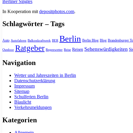
Berliner Singles
In Kooperation mit
depositphotos.com
.
Schlagwörter – Tags
Berlin
Auto
Berlin Blog
Blog
Brandenburger To
Autofahren
Balkonkraftwerk
BER
Ratgeber
Sehenswürdigkeiten
Si
Reisen
Outdoor
Regenwetter
Reise
Navigation
Wetter und Jahreszeiten in Berlin
Datenschutzerklärung
Impressum
Sitemap
Schulferien Berlin
Blaulicht
Verkehrsmeldungen
Kategorien
Allgemein