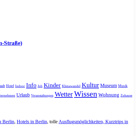
m-Straße)
Kultur
Info
Kinder
Museum
tadt
Hotel
Musik
Indoor
Job
Klimawandel
Wissen
Wetter
Urlaub
Wohnung
ternehmen
Veranstaltungen
Zuhause
n Berlin
,
Hotels in Berlin
, tolle
Ausflugsmöglichkeiten, Kurztrips in