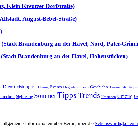
tz, Klein Kreutzer Dorfstraße)
Altstadt, August-Bebel-Straße)
)
llt (Stadt Brandenburg an der Havel, Nord, Pater-Grim
 (Stadt Brandenburg an der Havel, Hohenstücken)
Dienstleistung
Events
Geschichte
r
Flughafen
Garten
Haupts
Einrichtung
Gesundheit
Tipps
Trends
Sommer
Umzug
cherheit
Sightseeing
Umziehen
Un
 allgemeine Informationen über Berlin, über die
Sehenswürdigkeiten i