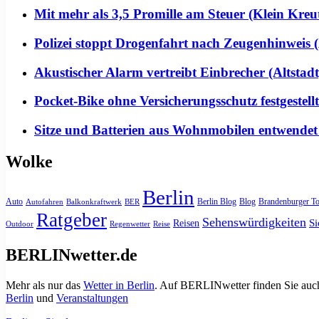
Mit mehr als 3,5 Promille am Steuer (Klein Kreu
Polizei stoppt Drogenfahrt nach Zeugenhinweis (
Akustischer Alarm vertreibt Einbrecher (Altstadt
Pocket-Bike ohne Versicherungsschutz festgeste
Sitze und Batterien aus Wohnmobilen entwendet
Wolke
Berlin
Auto
Berlin Blog
Blog
Brandenburger To
Autofahren
Balkonkraftwerk
BER
Ratgeber
Sehenswürdigkeiten
Si
Reisen
Outdoor
Regenwetter
Reise
BERLINwetter.de
Mehr als nur das
Wetter in Berlin
. Auf BERLINwetter finden Sie auch
Berlin
und
Veranstaltungen