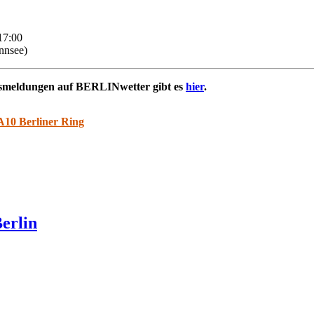
17:00
nnsee)
rsmeldungen auf BERLINwetter gibt es
hier
.
A10 Berliner Ring
erlin