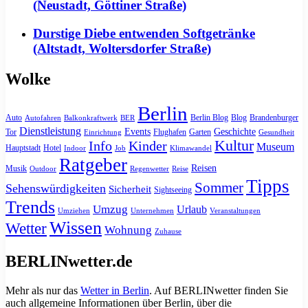
(Neustadt, Göttiner Straße)
Durstige Diebe entwenden Softgetränke
(Altstadt, Woltersdorfer Straße)
Wolke
Berlin
Auto
Berlin Blog
Blog
Brandenburger
Autofahren
Balkonkraftwerk
BER
Dienstleistung
Events
Geschichte
Tor
Flughafen
Garten
Einrichtung
Gesundheit
Kultur
Info
Kinder
Museum
Hauptstadt
Hotel
Indoor
Job
Klimawandel
Ratgeber
Reisen
Musik
Outdoor
Regenwetter
Reise
Tipps
Sommer
Sehenswürdigkeiten
Sicherheit
Sightseeing
Trends
Umzug
Urlaub
Umziehen
Unternehmen
Veranstaltungen
Wissen
Wetter
Wohnung
Zuhause
BERLINwetter.de
Mehr als nur das
Wetter in Berlin
. Auf BERLINwetter finden Sie
auch allgemeine Informationen über Berlin, über die