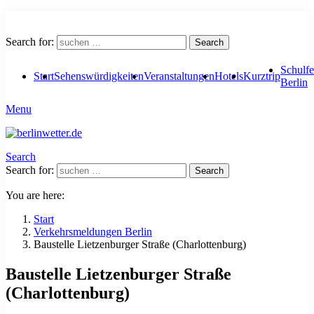
Search for:
Search
Schulfe
Start
Sehenswürdigkeiten
Veranstaltungen
Hotels
Kurztrip
Berlin
Menu
Search
Search for:
Search
You are here:
Start
Verkehrsmeldungen Berlin
Baustelle Lietzenburger Straße (Charlottenburg)
Baustelle Lietzenburger Straße
(Charlottenburg)