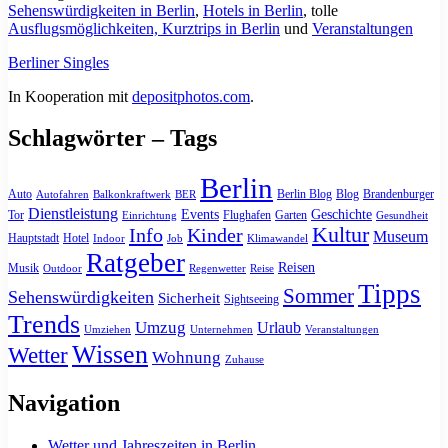
Sehenswürdigkeiten in Berlin
,
Hotels in Berlin
, tolle
Ausflugsmöglichkeiten, Kurztrips in Berlin
und
Veranstaltungen
Berliner Singles
In Kooperation mit
depositphotos.com
.
Schlagwörter – Tags
Berlin
Auto
Berlin Blog
Blog
Brandenburger
Autofahren
Balkonkraftwerk
BER
Dienstleistung
Events
Geschichte
Tor
Flughafen
Garten
Einrichtung
Gesundheit
Kultur
Info
Kinder
Museum
Hauptstadt
Hotel
Indoor
Job
Klimawandel
Ratgeber
Reisen
Musik
Outdoor
Regenwetter
Reise
Tipps
Sommer
Sehenswürdigkeiten
Sicherheit
Sightseeing
Trends
Umzug
Urlaub
Umziehen
Unternehmen
Veranstaltungen
Wissen
Wetter
Wohnung
Zuhause
Navigation
Wetter und Jahreszeiten in Berlin