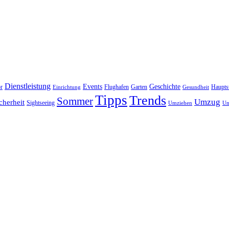
Dienstleistung
Events
Geschichte
r
Flughafen
Garten
Haupts
Einrichtung
Gesundheit
Tipps
Trends
Sommer
Umzug
cherheit
Sightseeing
Umziehen
Un