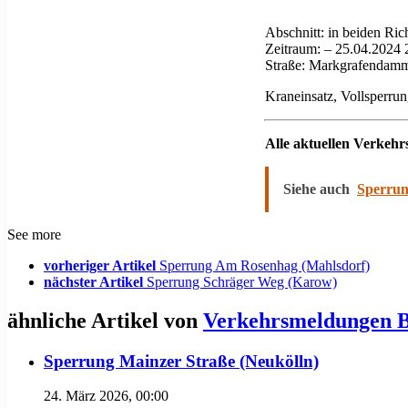
Abschnitt: in beiden Ric
Zeitraum: – 25.04.2024 
Straße: Markgrafendamm 
Kraneinsatz, Vollsperru
Alle aktuellen Verkeh
Siehe auch
Sperrun
See more
vorheriger Artikel
Sperrung Am Rosenhag (Mahlsdorf)
nächster Artikel
Sperrung Schräger Weg (Karow)
ähnliche Artikel von
Verkehrsmeldungen B
Sperrung Mainzer Straße (Neukölln)
24. März 2026, 00:00