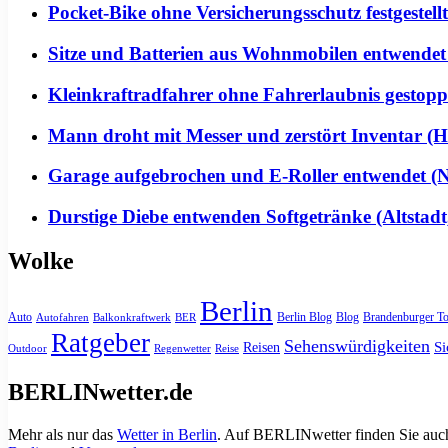
Pocket-Bike ohne Versicherungsschutz festgeste
Sitze und Batterien aus Wohnmobilen entwendet
Kleinkraftradfahrer ohne Fahrerlaubnis gestoppt 
Mann droht mit Messer und zerstört Inventar (H
Garage aufgebrochen und E-Roller entwendet (Ne
Durstige Diebe entwenden Softgetränke (Altstadt
Wolke
Berlin
Auto
Berlin Blog
Blog
Brandenburger To
Autofahren
Balkonkraftwerk
BER
Ratgeber
Sehenswürdigkeiten
Si
Reisen
Outdoor
Regenwetter
Reise
BERLINwetter.de
Mehr als nur das
Wetter in Berlin
. Auf BERLINwetter finden Sie auch