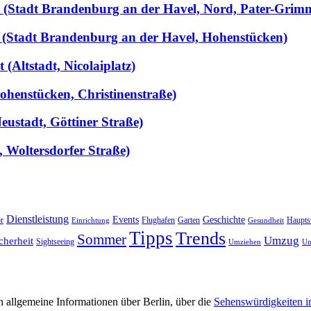
llt (Stadt Brandenburg an der Havel, Nord, Pater-Grim
 (Stadt Brandenburg an der Havel, Hohenstücken)
(Altstadt, Nicolaiplatz)
ohenstücken, Christinenstraße)
ustadt, Göttiner Straße)
, Woltersdorfer Straße)
Dienstleistung
Events
Geschichte
r
Flughafen
Garten
Haupts
Einrichtung
Gesundheit
Tipps
Trends
Sommer
Umzug
cherheit
Sightseeing
Umziehen
Un
 allgemeine Informationen über Berlin, über die
Sehenswürdigkeiten i