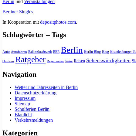
Berlin
und
Veranstaltungen
Berliner Singles
In Kooperation mit
depositphotos.com
.
Schlagwörter – Tags
Berlin
Auto
Berlin Blog
Blog
Brandenburger To
Autofahren
Balkonkraftwerk
BER
Ratgeber
Sehenswürdigkeiten
Si
Reisen
Outdoor
Regenwetter
Reise
Navigation
Wetter und Jahreszeiten in Berlin
Datenschutzerklärung
Impressum
Sitemap
Schulferien Berlin
Blaulicht
Verkehrsmeldungen
Kategorien