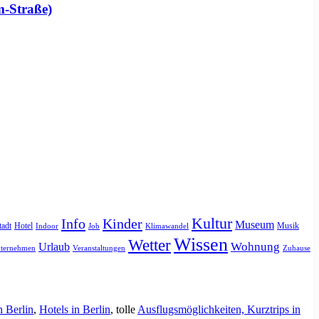
m-Straße)
Kultur
Info
Kinder
Museum
tadt
Hotel
Musik
Indoor
Job
Klimawandel
Wissen
Wetter
Urlaub
Wohnung
ternehmen
Veranstaltungen
Zuhause
n Berlin
,
Hotels in Berlin
, tolle
Ausflugsmöglichkeiten, Kurztrips in