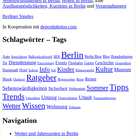
Sehenswürdigkeiten in Berlin
,
Hotels in Berlin
, tolle
Ausflugsmöglichkeiten, Kurztrips in Berlin
und
Veranstaltungen
Berliner Singles
In Kooperation mit
depositphotos.com
.
Schlagwörter – Tags
Berlin
Auto
Berlin Blog
Blog
Brandenburger
Autofahren
Balkonkraftwerk
BER
Dienstleistung
Events
Geschichte
Tor
Flughafen
Garten
Einrichtung
Gesundheit
Kultur
Info
Kinder
Museum
Hauptstadt
Hotel
Indoor
Job
Klimawandel
Ratgeber
Reisen
Musik
Outdoor
Regenwetter
Reise
Tipps
Sommer
Sehenswürdigkeiten
Sicherheit
Sightseeing
Trends
Umzug
Urlaub
Umziehen
Unternehmen
Veranstaltungen
Wissen
Wetter
Wohnung
Zuhause
Navigation
Wetter und Jahreszeiten in Berlin