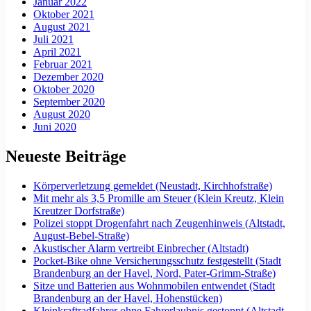
Januar 2022
Oktober 2021
August 2021
Juli 2021
April 2021
Februar 2021
Dezember 2020
Oktober 2020
September 2020
August 2020
Juni 2020
Neueste Beiträge
Körperverletzung gemeldet (Neustadt, Kirchhofstraße)
Mit mehr als 3,5 Promille am Steuer (Klein Kreutz, Klein
Kreutzer Dorfstraße)
Polizei stoppt Drogenfahrt nach Zeugenhinweis (Altstadt,
August-Bebel-Straße)
Akustischer Alarm vertreibt Einbrecher (Altstadt)
Pocket-Bike ohne Versicherungsschutz festgestellt (Stadt
Brandenburg an der Havel, Nord, Pater-Grimm-Straße)
Sitze und Batterien aus Wohnmobilen entwendet (Stadt
Brandenburg an der Havel, Hohenstücken)
Kleinkraftradfahrer ohne Fahrerlaubnis gestoppt (Altstadt,