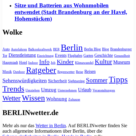
Sitze und Batterien aus Wohnmobilen
entwendet (Stadt Brandenburg an der Havel,
Hohenstücken)
Wolke
Berlin
Auto
Berlin Blog
Blog
Brandenburger
Autofahren
Balkonkraftwerk
BER
Dienstleistung
Events
Geschichte
Tor
Flughafen
Garten
Einrichtung
Gesundheit
Kultur
Info
Kinder
Museum
Hauptstadt
Hotel
Indoor
Job
Klimawandel
Ratgeber
Reisen
Musik
Outdoor
Regenwetter
Reise
Tipps
Sommer
Sehenswürdigkeiten
Sicherheit
Sightseeing
Trends
Umzug
Urlaub
Umziehen
Unternehmen
Veranstaltungen
Wissen
Wetter
Wohnung
Zuhause
BERLINwetter.de
Mehr als nur das
Wetter in Berlin
. Auf BERLINwetter finden Sie
auch allgemeine Informationen über Berlin, über die