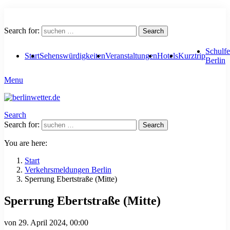
Search for:
Search
Schulfe
Start
Sehenswürdigkeiten
Veranstaltungen
Hotels
Kurztrip
Berlin
Menu
Search
Search for:
Search
You are here:
Start
Verkehrsmeldungen Berlin
Sperrung Ebertstraße (Mitte)
Sperrung Ebertstraße (Mitte)
von
29. April 2024, 00:00