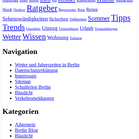
Hauptstadt
Hotel
Indoor
Job
Klimawandel
Ratgeber
Reisen
Musik
Outdoor
Regenwetter
Reise
Tipps
Sommer
Sehenswürdigkeiten
Sicherheit
Sightseeing
Trends
Umzug
Urlaub
Umziehen
Unternehmen
Veranstaltungen
Wissen
Wetter
Wohnung
Zuhause
Navigation
Wetter und Jahreszeiten in Berlin
Datenschutzerklärung
Impressum
Sitemap
Schulferien Berlin
Blaulicht
Verkehrsmeldungen
Kategorien
Allgemein
Berlin Blog
Blaulicht