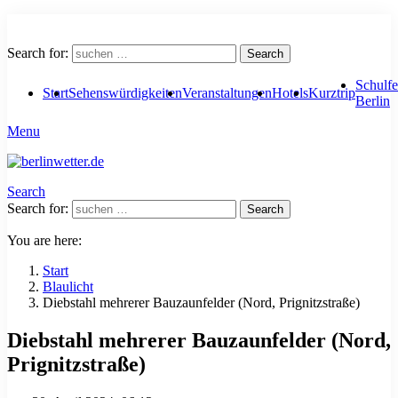
Search for:
Search
Schulfe
Start
Sehenswürdigkeiten
Veranstaltungen
Hotels
Kurztrip
Berlin
Menu
Search
Search for:
Search
You are here:
Start
Blaulicht
Diebstahl mehrerer Bauzaunfelder (Nord, Prignitzstraße)
Diebstahl mehrerer Bauzaunfelder (Nord,
Prignitzstraße)