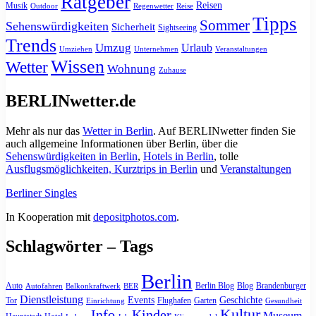
Ratgeber
Reisen
Musik
Outdoor
Regenwetter
Reise
Tipps
Sommer
Sehenswürdigkeiten
Sicherheit
Sightseeing
Trends
Umzug
Urlaub
Umziehen
Unternehmen
Veranstaltungen
Wissen
Wetter
Wohnung
Zuhause
BERLINwetter.de
Mehr als nur das
Wetter in Berlin
. Auf BERLINwetter finden Sie
auch allgemeine Informationen über Berlin, über die
Sehenswürdigkeiten in Berlin
,
Hotels in Berlin
, tolle
Ausflugsmöglichkeiten, Kurztrips in Berlin
und
Veranstaltungen
Berliner Singles
In Kooperation mit
depositphotos.com
.
Schlagwörter – Tags
Berlin
Auto
Berlin Blog
Blog
Brandenburger
Autofahren
Balkonkraftwerk
BER
Dienstleistung
Events
Geschichte
Tor
Flughafen
Garten
Einrichtung
Gesundheit
Kultur
Info
Kinder
Museum