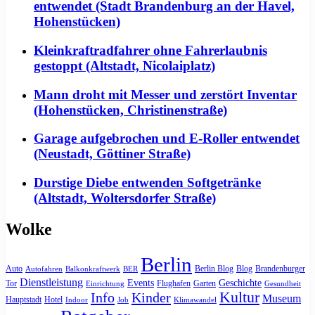
entwendet (Stadt Brandenburg an der Havel,
Hohenstücken)
Kleinkraftradfahrer ohne Fahrerlaubnis
gestoppt (Altstadt, Nicolaiplatz)
Mann droht mit Messer und zerstört Inventar
(Hohenstücken, Christinenstraße)
Garage aufgebrochen und E-Roller entwendet
(Neustadt, Göttiner Straße)
Durstige Diebe entwenden Softgetränke
(Altstadt, Woltersdorfer Straße)
Wolke
Berlin
Auto
Berlin Blog
Blog
Brandenburger
Autofahren
Balkonkraftwerk
BER
Dienstleistung
Events
Geschichte
Tor
Flughafen
Garten
Einrichtung
Gesundheit
Kultur
Info
Kinder
Museum
Hauptstadt
Hotel
Indoor
Job
Klimawandel