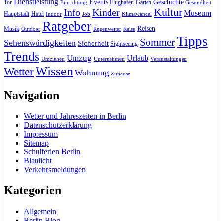
Dienstleistung
Events
Geschichte
Tor
Flughafen
Garten
Einrichtung
Gesundheit
Kultur
Info
Kinder
Museum
Hauptstadt
Hotel
Indoor
Job
Klimawandel
Ratgeber
Reisen
Musik
Outdoor
Regenwetter
Reise
Tipps
Sommer
Sehenswürdigkeiten
Sicherheit
Sightseeing
Trends
Umzug
Urlaub
Umziehen
Unternehmen
Veranstaltungen
Wissen
Wetter
Wohnung
Zuhause
Navigation
Wetter und Jahreszeiten in Berlin
Datenschutzerklärung
Impressum
Sitemap
Schulferien Berlin
Blaulicht
Verkehrsmeldungen
Kategorien
Allgemein
Berlin Blog