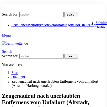
Search for:
Search
Schulfe
Start
Sehenswürdigkeiten
Veranstaltungen
Hotels
Kurztrip
Berlin
Menu
Search
Search for:
Search
You are here:
Start
Blaulicht
Zeugenaufruf nach unerlaubten Entfernens vom Unfallort
(Altstadt, Harlungerstraße)
Zeugenaufruf nach unerlaubten
Entfernens vom Unfallort (Altstadt,