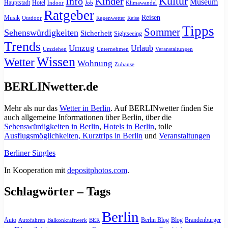
Kultur
Info
Kinder
Museum
Hauptstadt
Hotel
Indoor
Job
Klimawandel
Ratgeber
Reisen
Musik
Outdoor
Regenwetter
Reise
Tipps
Sommer
Sehenswürdigkeiten
Sicherheit
Sightseeing
Trends
Umzug
Urlaub
Umziehen
Unternehmen
Veranstaltungen
Wissen
Wetter
Wohnung
Zuhause
BERLINwetter.de
Mehr als nur das
Wetter in Berlin
. Auf BERLINwetter finden Sie
auch allgemeine Informationen über Berlin, über die
Sehenswürdigkeiten in Berlin
,
Hotels in Berlin
, tolle
Ausflugsmöglichkeiten, Kurztrips in Berlin
und
Veranstaltungen
Berliner Singles
In Kooperation mit
depositphotos.com
.
Schlagwörter – Tags
Berlin
Auto
Berlin Blog
Blog
Brandenburger
Autofahren
Balkonkraftwerk
BER