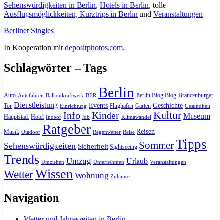
Sehenswürdigkeiten in Berlin
,
Hotels in Berlin
, tolle
Ausflugsmöglichkeiten, Kurztrips in Berlin
und
Veranstaltungen
Berliner Singles
In Kooperation mit
depositphotos.com
.
Schlagwörter – Tags
Berlin
Auto
Berlin Blog
Blog
Brandenburger
Autofahren
Balkonkraftwerk
BER
Dienstleistung
Events
Geschichte
Tor
Flughafen
Garten
Einrichtung
Gesundheit
Kultur
Info
Kinder
Museum
Hauptstadt
Hotel
Indoor
Job
Klimawandel
Ratgeber
Reisen
Musik
Outdoor
Regenwetter
Reise
Tipps
Sommer
Sehenswürdigkeiten
Sicherheit
Sightseeing
Trends
Umzug
Urlaub
Umziehen
Unternehmen
Veranstaltungen
Wissen
Wetter
Wohnung
Zuhause
Navigation
Wetter und Jahreszeiten in Berlin