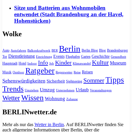
Sitze und Batterien aus Wohnmobilen
entwendet (Stadt Brandenburg an der Havel,
Hohenstücken)
Wolke
Berlin
Auto
Berlin Blog
Blog
Brandenburger
Autofahren
Balkonkraftwerk
BER
Dienstleistung
Events
Geschichte
Tor
Flughafen
Garten
Einrichtung
Gesundheit
Kultur
Info
Kinder
Museum
Hauptstadt
Hotel
Indoor
Job
Klimawandel
Ratgeber
Reisen
Musik
Outdoor
Regenwetter
Reise
Tipps
Sommer
Sehenswürdigkeiten
Sicherheit
Sightseeing
Trends
Umzug
Urlaub
Umziehen
Unternehmen
Veranstaltungen
Wissen
Wetter
Wohnung
Zuhause
BERLINwetter.de
Mehr als nur das
Wetter in Berlin
. Auf BERLINwetter finden Sie
auch allgemeine Informationen über Berlin, über die