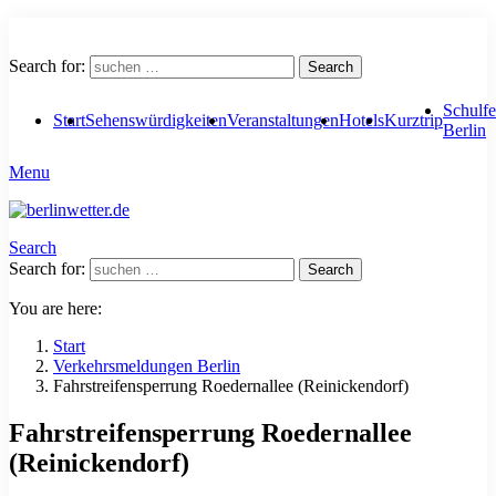
Search for:
Search
Schulfe
Start
Sehenswürdigkeiten
Veranstaltungen
Hotels
Kurztrip
Berlin
Menu
Search
Search for:
Search
You are here:
Start
Verkehrsmeldungen Berlin
Fahrstreifensperrung Roedernallee (Reinickendorf)
Fahrstreifensperrung Roedernallee
(Reinickendorf)