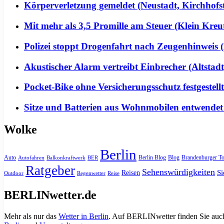
Körperverletzung gemeldet (Neustadt, Kirchhofs
Mit mehr als 3,5 Promille am Steuer (Klein Kreu
Polizei stoppt Drogenfahrt nach Zeugenhinweis (
Akustischer Alarm vertreibt Einbrecher (Altstadt
Pocket-Bike ohne Versicherungsschutz festgeste
Sitze und Batterien aus Wohnmobilen entwendet
Wolke
Berlin
Auto
Berlin Blog
Blog
Brandenburger To
Autofahren
Balkonkraftwerk
BER
Ratgeber
Sehenswürdigkeiten
Si
Reisen
Outdoor
Regenwetter
Reise
BERLINwetter.de
Mehr als nur das
Wetter in Berlin
. Auf BERLINwetter finden Sie auch