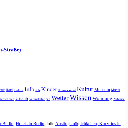
m-Straße)
Kultur
Info
Kinder
Museum
tadt
Hotel
Musik
Indoor
Job
Klimawandel
Wissen
Wetter
Urlaub
Wohnung
ternehmen
Veranstaltungen
Zuhause
n Berlin
,
Hotels in Berlin
, tolle
Ausflugsmöglichkeiten, Kurztrips in