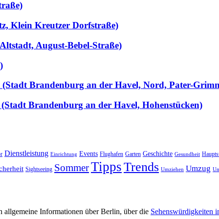
traße)
tz, Klein Kreutzer Dorfstraße)
Altstadt, August-Bebel-Straße)
)
llt (Stadt Brandenburg an der Havel, Nord, Pater-Grim
 (Stadt Brandenburg an der Havel, Hohenstücken)
Dienstleistung
Events
Geschichte
r
Flughafen
Garten
Haupts
Einrichtung
Gesundheit
Tipps
Trends
Sommer
Umzug
cherheit
Sightseeing
Umziehen
Un
 allgemeine Informationen über Berlin, über die
Sehenswürdigkeiten i