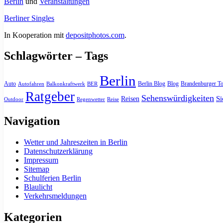
Berlin
und
Veranstaltungen
Berliner Singles
In Kooperation mit
depositphotos.com
.
Schlagwörter – Tags
Berlin
Auto
Berlin Blog
Blog
Brandenburger To
Autofahren
Balkonkraftwerk
BER
Ratgeber
Sehenswürdigkeiten
Si
Reisen
Outdoor
Regenwetter
Reise
Navigation
Wetter und Jahreszeiten in Berlin
Datenschutzerklärung
Impressum
Sitemap
Schulferien Berlin
Blaulicht
Verkehrsmeldungen
Kategorien