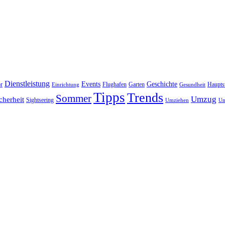
Dienstleistung
Events
Geschichte
r
Flughafen
Garten
Haupts
Einrichtung
Gesundheit
Tipps
Trends
Sommer
Umzug
cherheit
Sightseeing
Umziehen
Un