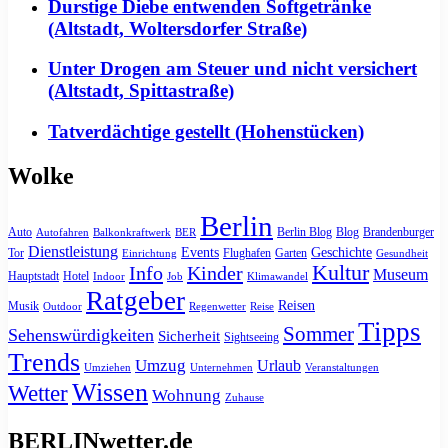
Durstige Diebe entwenden Softgetränke
(Altstadt, Woltersdorfer Straße)
Unter Drogen am Steuer und nicht versichert
(Altstadt, Spittastraße)
Tatverdächtige gestellt (Hohenstücken)
Wolke
Berlin
Auto
Berlin Blog
Blog
Brandenburger
Autofahren
Balkonkraftwerk
BER
Dienstleistung
Events
Geschichte
Tor
Flughafen
Garten
Einrichtung
Gesundheit
Kultur
Info
Kinder
Museum
Hauptstadt
Hotel
Indoor
Job
Klimawandel
Ratgeber
Reisen
Musik
Outdoor
Regenwetter
Reise
Tipps
Sommer
Sehenswürdigkeiten
Sicherheit
Sightseeing
Trends
Umzug
Urlaub
Umziehen
Unternehmen
Veranstaltungen
Wissen
Wetter
Wohnung
Zuhause
BERLINwetter.de