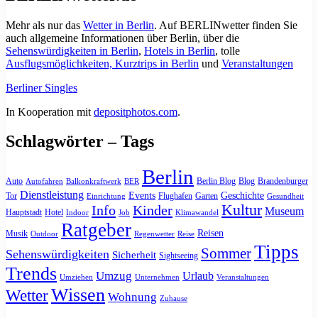
Mehr als nur das
Wetter in Berlin
. Auf BERLINwetter finden Sie
auch allgemeine Informationen über Berlin, über die
Sehenswürdigkeiten in Berlin
,
Hotels in Berlin
, tolle
Ausflugsmöglichkeiten, Kurztrips in Berlin
und
Veranstaltungen
Berliner Singles
In Kooperation mit
depositphotos.com
.
Schlagwörter – Tags
Berlin
Auto
Berlin Blog
Blog
Brandenburger
Autofahren
Balkonkraftwerk
BER
Dienstleistung
Events
Geschichte
Tor
Flughafen
Garten
Einrichtung
Gesundheit
Kultur
Info
Kinder
Museum
Hauptstadt
Hotel
Indoor
Job
Klimawandel
Ratgeber
Reisen
Musik
Outdoor
Regenwetter
Reise
Tipps
Sommer
Sehenswürdigkeiten
Sicherheit
Sightseeing
Trends
Umzug
Urlaub
Umziehen
Unternehmen
Veranstaltungen
Wissen
Wetter
Wohnung
Zuhause