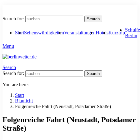
Search for:
Search
Schulfe
Start
Sehenswürdigkeiten
Veranstaltungen
Hotels
Kurztrip
Berlin
Menu
Search
Search for:
Search
You are here:
Start
Blaulicht
Folgenreiche Fahrt (Neustadt, Potsdamer Straße)
Folgenreiche Fahrt (Neustadt, Potsdamer
Straße)