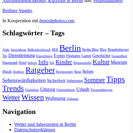
Ausflugsmöglichkeiten, Kurztrips in Berlin
und
Veranstaltungen
Berliner Singles
In Kooperation mit
depositphotos.com
.
Schlagwörter – Tags
Berlin
Auto
Berlin Blog
Blog
Brandenburger
Autofahren
Balkonkraftwerk
BER
Dienstleistung
Events
Geschichte
Tor
Flughafen
Garten
Einrichtung
Gesundheit
Kultur
Info
Kinder
Museum
Hauptstadt
Hotel
Indoor
Job
Klimawandel
Ratgeber
Reisen
Musik
Outdoor
Regenwetter
Reise
Tipps
Sommer
Sehenswürdigkeiten
Sicherheit
Sightseeing
Trends
Umzug
Urlaub
Umziehen
Unternehmen
Veranstaltungen
Wissen
Wetter
Wohnung
Zuhause
Navigation
Wetter und Jahreszeiten in Berlin
Datenschutzerklärung