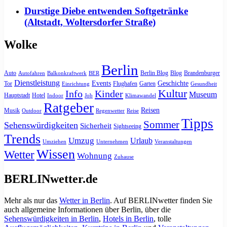
Durstige Diebe entwenden Softgetränke
(Altstadt, Woltersdorfer Straße)
Wolke
Berlin
Auto
Berlin Blog
Blog
Brandenburger
Autofahren
Balkonkraftwerk
BER
Dienstleistung
Events
Geschichte
Tor
Flughafen
Garten
Einrichtung
Gesundheit
Kultur
Info
Kinder
Museum
Hauptstadt
Hotel
Indoor
Job
Klimawandel
Ratgeber
Reisen
Musik
Outdoor
Regenwetter
Reise
Tipps
Sommer
Sehenswürdigkeiten
Sicherheit
Sightseeing
Trends
Umzug
Urlaub
Umziehen
Unternehmen
Veranstaltungen
Wissen
Wetter
Wohnung
Zuhause
BERLINwetter.de
Mehr als nur das
Wetter in Berlin
. Auf BERLINwetter finden Sie
auch allgemeine Informationen über Berlin, über die
Sehenswürdigkeiten in Berlin
,
Hotels in Berlin
, tolle