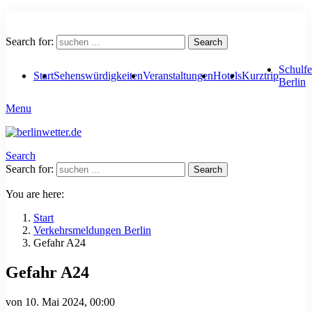
Search for:
Search
Schulfe
Start
Sehenswürdigkeiten
Veranstaltungen
Hotels
Kurztrip
Berlin
Menu
Search
Search for:
Search
You are here:
Start
Verkehrsmeldungen Berlin
Gefahr A24
Gefahr A24
von
10. Mai 2024, 00:00