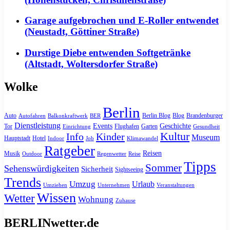
Garage aufgebrochen und E-Roller entwendet
(Neustadt, Göttiner Straße)
Durstige Diebe entwenden Softgetränke
(Altstadt, Woltersdorfer Straße)
Wolke
Berlin
Auto
Berlin Blog
Blog
Brandenburger
Autofahren
Balkonkraftwerk
BER
Dienstleistung
Events
Geschichte
Tor
Flughafen
Garten
Einrichtung
Gesundheit
Kultur
Info
Kinder
Museum
Hauptstadt
Hotel
Indoor
Job
Klimawandel
Ratgeber
Reisen
Musik
Outdoor
Regenwetter
Reise
Tipps
Sommer
Sehenswürdigkeiten
Sicherheit
Sightseeing
Trends
Umzug
Urlaub
Umziehen
Unternehmen
Veranstaltungen
Wissen
Wetter
Wohnung
Zuhause
BERLINwetter.de