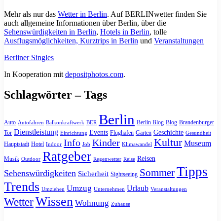
Mehr als nur das
Wetter in Berlin
. Auf BERLINwetter finden Sie
auch allgemeine Informationen über Berlin, über die
Sehenswürdigkeiten in Berlin
,
Hotels in Berlin
, tolle
Ausflugsmöglichkeiten, Kurztrips in Berlin
und
Veranstaltungen
Berliner Singles
In Kooperation mit
depositphotos.com
.
Schlagwörter – Tags
Berlin
Auto
Berlin Blog
Blog
Brandenburger
Autofahren
Balkonkraftwerk
BER
Dienstleistung
Events
Geschichte
Tor
Flughafen
Garten
Einrichtung
Gesundheit
Kultur
Info
Kinder
Museum
Hauptstadt
Hotel
Indoor
Job
Klimawandel
Ratgeber
Reisen
Musik
Outdoor
Regenwetter
Reise
Tipps
Sommer
Sehenswürdigkeiten
Sicherheit
Sightseeing
Trends
Umzug
Urlaub
Umziehen
Unternehmen
Veranstaltungen
Wissen
Wetter
Wohnung
Zuhause