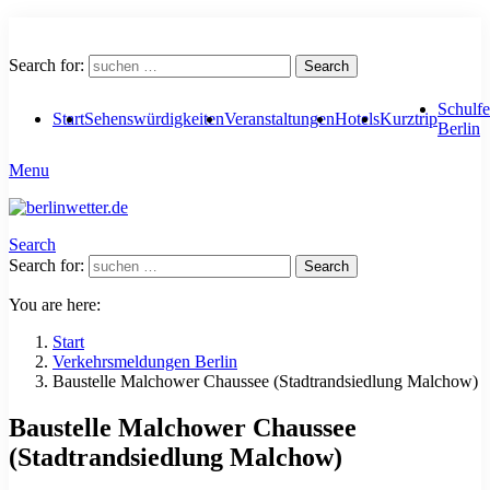
Search for:
Search
Schulfe
Start
Sehenswürdigkeiten
Veranstaltungen
Hotels
Kurztrip
Berlin
Menu
Search
Search for:
Search
You are here:
Start
Verkehrsmeldungen Berlin
Baustelle Malchower Chaussee (Stadtrandsiedlung Malchow)
Baustelle Malchower Chaussee
(Stadtrandsiedlung Malchow)