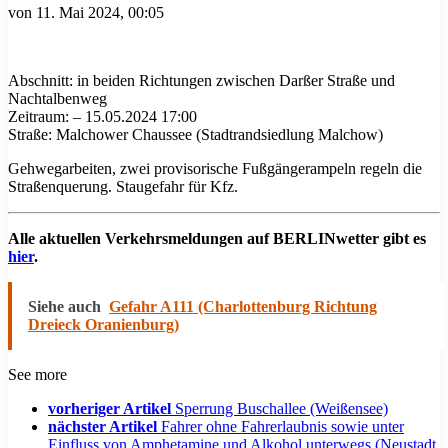
von
11. Mai 2024, 00:05
Abschnitt: in beiden Richtungen zwischen Darßer Straße und
Nachtalbenweg
Zeitraum: – 15.05.2024 17:00
Straße: Malchower Chaussee (Stadtrandsiedlung Malchow)
Gehwegarbeiten, zwei provisorische Fußgängerampeln regeln die
Straßenquerung. Staugefahr für Kfz.
Alle aktuellen Verkehrsmeldungen auf BERLINwetter gibt es
hier
.
Siehe auch
Gefahr A111 (Charlottenburg Richtung
Dreieck Oranienburg)
See more
vorheriger Artikel
Sperrung Buschallee (Weißensee)
nächster Artikel
Fahrer ohne Fahrerlaubnis sowie unter
Einfluss von Amphetamine und Alkohol unterwegs (Neustadt,