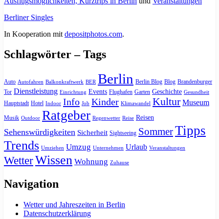
Ausflugsmöglichkeiten, Kurztrips in Berlin
und
Veranstaltungen
Berliner Singles
In Kooperation mit
depositphotos.com
.
Schlagwörter – Tags
Berlin
Auto
Berlin Blog
Blog
Brandenburger
Autofahren
Balkonkraftwerk
BER
Dienstleistung
Events
Geschichte
Tor
Flughafen
Garten
Einrichtung
Gesundheit
Kultur
Info
Kinder
Museum
Hauptstadt
Hotel
Indoor
Job
Klimawandel
Ratgeber
Reisen
Musik
Outdoor
Regenwetter
Reise
Tipps
Sommer
Sehenswürdigkeiten
Sicherheit
Sightseeing
Trends
Umzug
Urlaub
Umziehen
Unternehmen
Veranstaltungen
Wissen
Wetter
Wohnung
Zuhause
Navigation
Wetter und Jahreszeiten in Berlin
Datenschutzerklärung