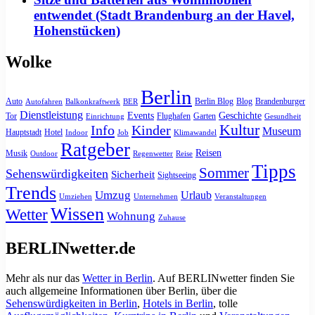
entwendet (Stadt Brandenburg an der Havel,
Hohenstücken)
Wolke
Berlin
Auto
Berlin Blog
Blog
Brandenburger
Autofahren
Balkonkraftwerk
BER
Dienstleistung
Events
Geschichte
Tor
Flughafen
Garten
Einrichtung
Gesundheit
Kultur
Info
Kinder
Museum
Hauptstadt
Hotel
Indoor
Job
Klimawandel
Ratgeber
Reisen
Musik
Outdoor
Regenwetter
Reise
Tipps
Sommer
Sehenswürdigkeiten
Sicherheit
Sightseeing
Trends
Umzug
Urlaub
Umziehen
Unternehmen
Veranstaltungen
Wissen
Wetter
Wohnung
Zuhause
BERLINwetter.de
Mehr als nur das
Wetter in Berlin
. Auf BERLINwetter finden Sie
auch allgemeine Informationen über Berlin, über die
Sehenswürdigkeiten in Berlin
,
Hotels in Berlin
, tolle