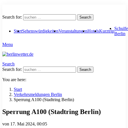
Search for:
Search
Schulfe
Start
Sehenswürdigkeiten
Veranstaltungen
Hotels
Kurztrip
Berlin
Menu
Search
Search for:
Search
You are here:
Start
Verkehrsmeldungen Berlin
Sperrung A100 (Stadtring Berlin)
Sperrung A100 (Stadtring Berlin)
von
17. Mai 2024, 00:05