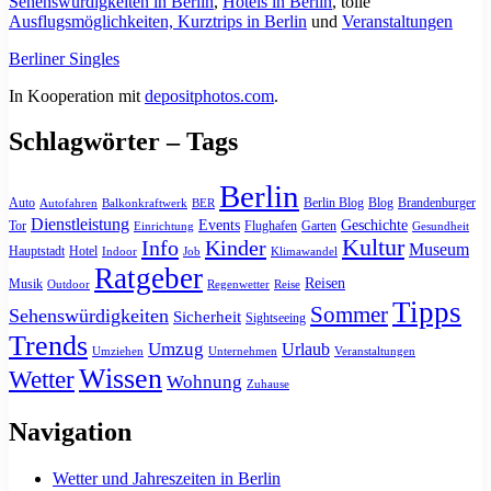
Sehenswürdigkeiten in Berlin
,
Hotels in Berlin
, tolle
Ausflugsmöglichkeiten, Kurztrips in Berlin
und
Veranstaltungen
Berliner Singles
In Kooperation mit
depositphotos.com
.
Schlagwörter – Tags
Berlin
Auto
Berlin Blog
Blog
Brandenburger
Autofahren
Balkonkraftwerk
BER
Dienstleistung
Events
Geschichte
Tor
Flughafen
Garten
Einrichtung
Gesundheit
Kultur
Info
Kinder
Museum
Hauptstadt
Hotel
Indoor
Job
Klimawandel
Ratgeber
Reisen
Musik
Outdoor
Regenwetter
Reise
Tipps
Sommer
Sehenswürdigkeiten
Sicherheit
Sightseeing
Trends
Umzug
Urlaub
Umziehen
Unternehmen
Veranstaltungen
Wissen
Wetter
Wohnung
Zuhause
Navigation
Wetter und Jahreszeiten in Berlin