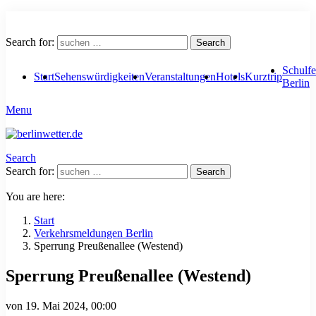
Search for:
Search
Schulfe
Start
Sehenswürdigkeiten
Veranstaltungen
Hotels
Kurztrip
Berlin
Menu
Search
Search for:
Search
You are here:
Start
Verkehrsmeldungen Berlin
Sperrung Preußenallee (Westend)
Sperrung Preußenallee (Westend)
von
19. Mai 2024, 00:00