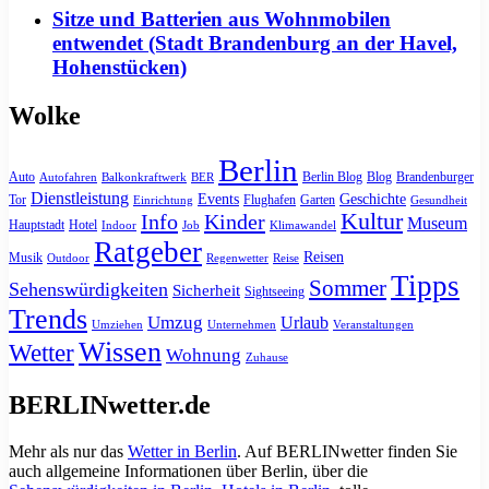
Sitze und Batterien aus Wohnmobilen
entwendet (Stadt Brandenburg an der Havel,
Hohenstücken)
Wolke
Berlin
Auto
Berlin Blog
Blog
Brandenburger
Autofahren
Balkonkraftwerk
BER
Dienstleistung
Events
Geschichte
Tor
Flughafen
Garten
Einrichtung
Gesundheit
Kultur
Info
Kinder
Museum
Hauptstadt
Hotel
Indoor
Job
Klimawandel
Ratgeber
Reisen
Musik
Outdoor
Regenwetter
Reise
Tipps
Sommer
Sehenswürdigkeiten
Sicherheit
Sightseeing
Trends
Umzug
Urlaub
Umziehen
Unternehmen
Veranstaltungen
Wissen
Wetter
Wohnung
Zuhause
BERLINwetter.de
Mehr als nur das
Wetter in Berlin
. Auf BERLINwetter finden Sie
auch allgemeine Informationen über Berlin, über die