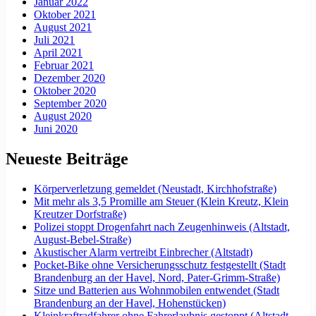
Januar 2022
Oktober 2021
August 2021
Juli 2021
April 2021
Februar 2021
Dezember 2020
Oktober 2020
September 2020
August 2020
Juni 2020
Neueste Beiträge
Körperverletzung gemeldet (Neustadt, Kirchhofstraße)
Mit mehr als 3,5 Promille am Steuer (Klein Kreutz, Klein
Kreutzer Dorfstraße)
Polizei stoppt Drogenfahrt nach Zeugenhinweis (Altstadt,
August-Bebel-Straße)
Akustischer Alarm vertreibt Einbrecher (Altstadt)
Pocket-Bike ohne Versicherungsschutz festgestellt (Stadt
Brandenburg an der Havel, Nord, Pater-Grimm-Straße)
Sitze und Batterien aus Wohnmobilen entwendet (Stadt
Brandenburg an der Havel, Hohenstücken)
Kleinkraftradfahrer ohne Fahrerlaubnis gestoppt (Altstadt,