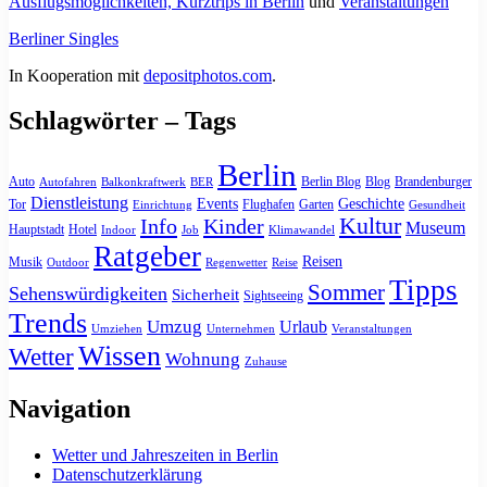
Ausflugsmöglichkeiten, Kurztrips in Berlin
und
Veranstaltungen
Berliner Singles
In Kooperation mit
depositphotos.com
.
Schlagwörter – Tags
Berlin
Auto
Berlin Blog
Blog
Brandenburger
Autofahren
Balkonkraftwerk
BER
Dienstleistung
Events
Geschichte
Tor
Flughafen
Garten
Einrichtung
Gesundheit
Kultur
Info
Kinder
Museum
Hauptstadt
Hotel
Indoor
Job
Klimawandel
Ratgeber
Reisen
Musik
Outdoor
Regenwetter
Reise
Tipps
Sommer
Sehenswürdigkeiten
Sicherheit
Sightseeing
Trends
Umzug
Urlaub
Umziehen
Unternehmen
Veranstaltungen
Wissen
Wetter
Wohnung
Zuhause
Navigation
Wetter und Jahreszeiten in Berlin
Datenschutzerklärung