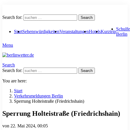
Search for:
Search
Schulfe
Start
Sehenswürdigkeiten
Veranstaltungen
Hotels
Kurztrip
Berlin
Menu
Search
Search for:
Search
You are here:
Start
Verkehrsmeldungen Berlin
Sperrung Holteistraße (Friedrichshain)
Sperrung Holteistraße (Friedrichshain)
von
22. Mai 2024, 00:05