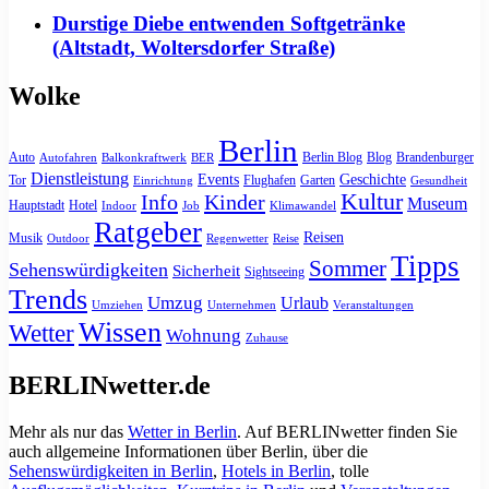
Durstige Diebe entwenden Softgetränke
(Altstadt, Woltersdorfer Straße)
Wolke
Berlin
Auto
Berlin Blog
Blog
Brandenburger
Autofahren
Balkonkraftwerk
BER
Dienstleistung
Events
Geschichte
Tor
Flughafen
Garten
Einrichtung
Gesundheit
Kultur
Info
Kinder
Museum
Hauptstadt
Hotel
Indoor
Job
Klimawandel
Ratgeber
Reisen
Musik
Outdoor
Regenwetter
Reise
Tipps
Sommer
Sehenswürdigkeiten
Sicherheit
Sightseeing
Trends
Umzug
Urlaub
Umziehen
Unternehmen
Veranstaltungen
Wissen
Wetter
Wohnung
Zuhause
BERLINwetter.de
Mehr als nur das
Wetter in Berlin
. Auf BERLINwetter finden Sie
auch allgemeine Informationen über Berlin, über die
Sehenswürdigkeiten in Berlin
,
Hotels in Berlin
, tolle