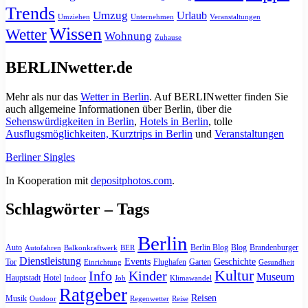
Trends
Umzug
Urlaub
Umziehen
Unternehmen
Veranstaltungen
Wissen
Wetter
Wohnung
Zuhause
BERLINwetter.de
Mehr als nur das
Wetter in Berlin
. Auf BERLINwetter finden Sie
auch allgemeine Informationen über Berlin, über die
Sehenswürdigkeiten in Berlin
,
Hotels in Berlin
, tolle
Ausflugsmöglichkeiten, Kurztrips in Berlin
und
Veranstaltungen
Berliner Singles
In Kooperation mit
depositphotos.com
.
Schlagwörter – Tags
Berlin
Auto
Berlin Blog
Blog
Brandenburger
Autofahren
Balkonkraftwerk
BER
Dienstleistung
Events
Geschichte
Tor
Flughafen
Garten
Einrichtung
Gesundheit
Kultur
Info
Kinder
Museum
Hauptstadt
Hotel
Indoor
Job
Klimawandel
Ratgeber
Reisen
Musik
Outdoor
Regenwetter
Reise