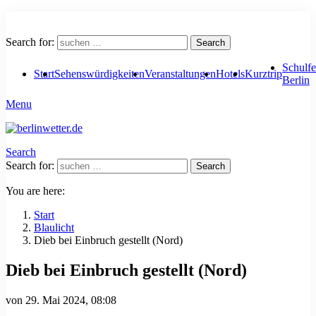
Search for:
Search
Schulfe
Start
Sehenswürdigkeiten
Veranstaltungen
Hotels
Kurztrip
Berlin
Menu
Search
Search for:
Search
You are here:
Start
Blaulicht
Dieb bei Einbruch gestellt (Nord)
Dieb bei Einbruch gestellt (Nord)
von
29. Mai 2024, 08:08