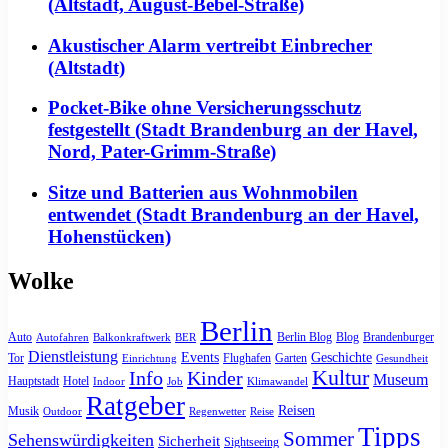
(Altstadt, August-Bebel-Straße)
Akustischer Alarm vertreibt Einbrecher
(Altstadt)
Pocket-Bike ohne Versicherungsschutz
festgestellt (Stadt Brandenburg an der Havel,
Nord, Pater-Grimm-Straße)
Sitze und Batterien aus Wohnmobilen
entwendet (Stadt Brandenburg an der Havel,
Hohenstücken)
Wolke
Berlin
Auto
Berlin Blog
Blog
Brandenburger
Autofahren
Balkonkraftwerk
BER
Dienstleistung
Events
Geschichte
Tor
Flughafen
Garten
Einrichtung
Gesundheit
Kultur
Info
Kinder
Museum
Hauptstadt
Hotel
Indoor
Job
Klimawandel
Ratgeber
Reisen
Musik
Outdoor
Regenwetter
Reise
Tipps
Sommer
Sehenswürdigkeiten
Sicherheit
Sightseeing