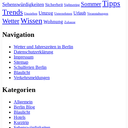
Tipps
Sommer
Sehenswürdigkeiten
Sicherheit
Sightseeing
Trends
Umzug
Urlaub
Umziehen
Unternehmen
Veranstaltungen
Wissen
Wetter
Wohnung
Zuhause
Navigation
Wetter und Jahreszeiten in Berlin
Datenschutzerklärung
Impressum
Sitemap
Schulferien Berlin
Blaulicht
Verkehrsmeldungen
Kategorien
Allgemein
Berlin Blog
Blaulicht
Hotels
Kurztrip
Sehenswürdigkeiten