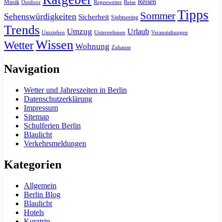
Reisen
Musik
Outdoor
Regenwetter
Reise
Tipps
Sommer
Sehenswürdigkeiten
Sicherheit
Sightseeing
Trends
Umzug
Urlaub
Umziehen
Unternehmen
Veranstaltungen
Wissen
Wetter
Wohnung
Zuhause
Navigation
Wetter und Jahreszeiten in Berlin
Datenschutzerklärung
Impressum
Sitemap
Schulferien Berlin
Blaulicht
Verkehrsmeldungen
Kategorien
Allgemein
Berlin Blog
Blaulicht
Hotels
Kurztrip