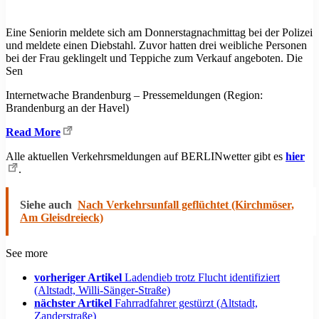
Eine Seniorin meldete sich am Donnerstagnachmittag bei der Polizei
und meldete einen Diebstahl. Zuvor hatten drei weibliche Personen
bei der Frau geklingelt und Teppiche zum Verkauf angeboten. Die
Sen
Internetwache Brandenburg – Pressemeldungen (Region:
Brandenburg an der Havel)
Read More
Alle aktuellen Verkehrsmeldungen auf BERLINwetter gibt es
hier
.
Siehe auch
Nach Verkehrsunfall geflüchtet (Kirchmöser,
Am Gleisdreieck)
See more
vorheriger Artikel
Ladendieb trotz Flucht identifiziert
(Altstadt, Willi-Sänger-Straße)
nächster Artikel
Fahrradfahrer gestürzt (Altstadt,
Zanderstraße)