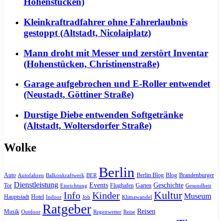
Hohenstücken)
Kleinkraftradfahrer ohne Fahrerlaubnis
gestoppt (Altstadt, Nicolaiplatz)
Mann droht mit Messer und zerstört Inventar
(Hohenstücken, Christinenstraße)
Garage aufgebrochen und E-Roller entwendet
(Neustadt, Göttiner Straße)
Durstige Diebe entwenden Softgetränke
(Altstadt, Woltersdorfer Straße)
Wolke
Berlin
Auto
Berlin Blog
Blog
Brandenburger
Autofahren
Balkonkraftwerk
BER
Dienstleistung
Events
Geschichte
Tor
Flughafen
Garten
Einrichtung
Gesundheit
Kultur
Info
Kinder
Museum
Hauptstadt
Hotel
Indoor
Job
Klimawandel
Ratgeber
Reisen
Musik
Outdoor
Regenwetter
Reise