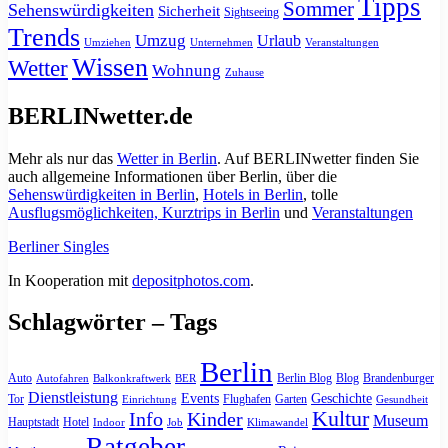
Tipps
Sommer
Sehenswürdigkeiten
Sicherheit
Sightseeing
Trends
Umzug
Urlaub
Umziehen
Unternehmen
Veranstaltungen
Wissen
Wetter
Wohnung
Zuhause
BERLINwetter.de
Mehr als nur das
Wetter in Berlin
. Auf BERLINwetter finden Sie
auch allgemeine Informationen über Berlin, über die
Sehenswürdigkeiten in Berlin
,
Hotels in Berlin
, tolle
Ausflugsmöglichkeiten, Kurztrips in Berlin
und
Veranstaltungen
Berliner Singles
In Kooperation mit
depositphotos.com
.
Schlagwörter – Tags
Berlin
Auto
Berlin Blog
Blog
Brandenburger
Autofahren
Balkonkraftwerk
BER
Dienstleistung
Events
Geschichte
Tor
Flughafen
Garten
Einrichtung
Gesundheit
Kultur
Info
Kinder
Museum
Hauptstadt
Hotel
Indoor
Job
Klimawandel
Ratgeber