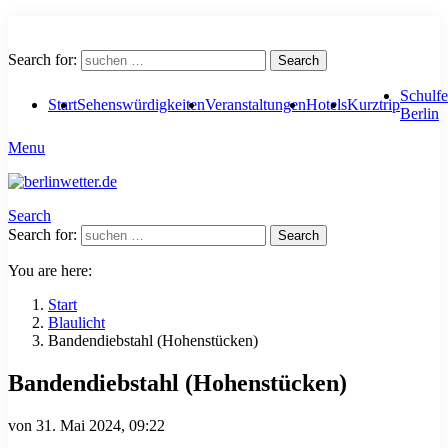
Search for:
Search
Schulfe
Start
Sehenswürdigkeiten
Veranstaltungen
Hotels
Kurztrip
Berlin
Menu
Search
Search for:
Search
You are here:
Start
Blaulicht
Bandendiebstahl (Hohenstücken)
Bandendiebstahl (Hohenstücken)
von
31. Mai 2024, 09:22