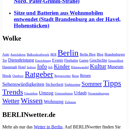
Nord, Pater-Grimm-Straße)
Sitze und Batterien aus Wohnmobilen
entwendet (Stadt Brandenburg an der Havel,
Hohenstücken)
Wolke
Berlin
Auto
Berlin Blog
Blog
Brandenburger
Autofahren
Balkonkraftwerk
BER
Dienstleistung
Events
Geschichte
Tor
Flughafen
Garten
Einrichtung
Gesundheit
Kultur
Info
Kinder
Museum
Hauptstadt
Hotel
Indoor
Job
Klimawandel
Ratgeber
Reisen
Musik
Outdoor
Regenwetter
Reise
Tipps
Sommer
Sehenswürdigkeiten
Sicherheit
Sightseeing
Trends
Umzug
Urlaub
Umziehen
Unternehmen
Veranstaltungen
Wissen
Wetter
Wohnung
Zuhause
BERLINwetter.de
Mehr als nur das
Wetter in Berlin
. Auf BERLINwetter finden Sie