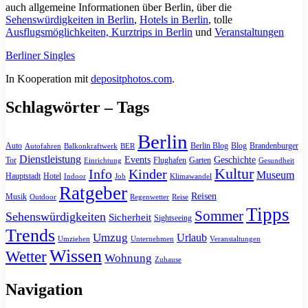
auch allgemeine Informationen über Berlin, über die
Sehenswürdigkeiten in Berlin
,
Hotels in Berlin
, tolle
Ausflugsmöglichkeiten, Kurztrips in Berlin
und
Veranstaltungen
Berliner Singles
In Kooperation mit
depositphotos.com
.
Schlagwörter – Tags
Berlin
Auto
Berlin Blog
Blog
Brandenburger
Autofahren
Balkonkraftwerk
BER
Dienstleistung
Events
Geschichte
Tor
Flughafen
Garten
Einrichtung
Gesundheit
Kultur
Info
Kinder
Museum
Hauptstadt
Hotel
Indoor
Job
Klimawandel
Ratgeber
Reisen
Musik
Outdoor
Regenwetter
Reise
Tipps
Sommer
Sehenswürdigkeiten
Sicherheit
Sightseeing
Trends
Umzug
Urlaub
Umziehen
Unternehmen
Veranstaltungen
Wissen
Wetter
Wohnung
Zuhause
Navigation