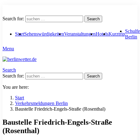
Search for:
Search
Schulfe
Start
Sehenswürdigkeiten
Veranstaltungen
Hotels
Kurztrip
Berlin
Menu
Search
Search for:
Search
You are here:
Start
Verkehrsmeldungen Berlin
Baustelle Friedrich-Engels-Straße (Rosenthal)
Baustelle Friedrich-Engels-Straße
(Rosenthal)