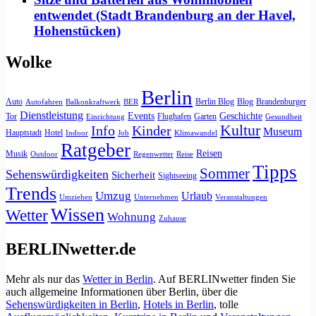
entwendet (Stadt Brandenburg an der Havel,
Hohenstücken)
Wolke
Berlin
Auto
Berlin Blog
Blog
Brandenburger
Autofahren
Balkonkraftwerk
BER
Dienstleistung
Events
Geschichte
Tor
Flughafen
Garten
Einrichtung
Gesundheit
Kultur
Info
Kinder
Museum
Hauptstadt
Hotel
Indoor
Job
Klimawandel
Ratgeber
Reisen
Musik
Outdoor
Regenwetter
Reise
Tipps
Sommer
Sehenswürdigkeiten
Sicherheit
Sightseeing
Trends
Umzug
Urlaub
Umziehen
Unternehmen
Veranstaltungen
Wissen
Wetter
Wohnung
Zuhause
BERLINwetter.de
Mehr als nur das
Wetter in Berlin
. Auf BERLINwetter finden Sie
auch allgemeine Informationen über Berlin, über die
Sehenswürdigkeiten in Berlin
,
Hotels in Berlin
, tolle