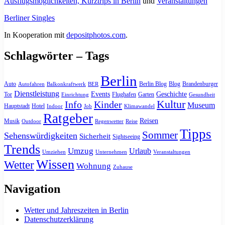
Ausflugsmöglichkeiten, Kurztrips in Berlin
und
Veranstaltungen
Berliner Singles
In Kooperation mit
depositphotos.com
.
Schlagwörter – Tags
Berlin
Auto
Berlin Blog
Blog
Brandenburger
Autofahren
Balkonkraftwerk
BER
Dienstleistung
Events
Geschichte
Tor
Flughafen
Garten
Einrichtung
Gesundheit
Kultur
Info
Kinder
Museum
Hauptstadt
Hotel
Indoor
Job
Klimawandel
Ratgeber
Reisen
Musik
Outdoor
Regenwetter
Reise
Tipps
Sommer
Sehenswürdigkeiten
Sicherheit
Sightseeing
Trends
Umzug
Urlaub
Umziehen
Unternehmen
Veranstaltungen
Wissen
Wetter
Wohnung
Zuhause
Navigation
Wetter und Jahreszeiten in Berlin
Datenschutzerklärung