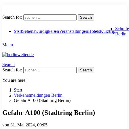
Search for:
Search
Schulfe
Start
Sehenswürdigkeiten
Veranstaltungen
Hotels
Kurztrip
Berlin
Menu
Search
Search for:
Search
You are here:
Start
Verkehrsmeldungen Berlin
Gefahr A100 (Stadtring Berlin)
Gefahr A100 (Stadtring Berlin)
von
31. Mai 2024, 00:05