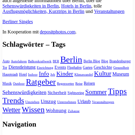
auch allgemeine Informationen über Berlin, über die
Sehenswürdigkeiten in Berlin
,
Hotels in Berlin
, tolle
Ausflugsmöglichkeiten, Kurztrips in Berlin
und
Veranstaltungen
Berliner Singles
In Kooperation mit
depositphotos.com
.
Schlagwörter – Tags
Berlin
Auto
Berlin Blog
Blog
Brandenburger
Autofahren
Balkonkraftwerk
BER
Dienstleistung
Events
Geschichte
Tor
Flughafen
Garten
Einrichtung
Gesundheit
Kultur
Info
Kinder
Museum
Hauptstadt
Hotel
Indoor
Job
Klimawandel
Ratgeber
Reisen
Musik
Outdoor
Regenwetter
Reise
Tipps
Sommer
Sehenswürdigkeiten
Sicherheit
Sightseeing
Trends
Umzug
Urlaub
Umziehen
Unternehmen
Veranstaltungen
Wissen
Wetter
Wohnung
Zuhause
Navigation