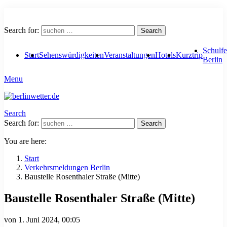
Search for:
Search
Schulfe
Start
Sehenswürdigkeiten
Veranstaltungen
Hotels
Kurztrip
Berlin
Menu
Search
Search for:
Search
You are here:
Start
Verkehrsmeldungen Berlin
Baustelle Rosenthaler Straße (Mitte)
Baustelle Rosenthaler Straße (Mitte)
von
1. Juni 2024, 00:05