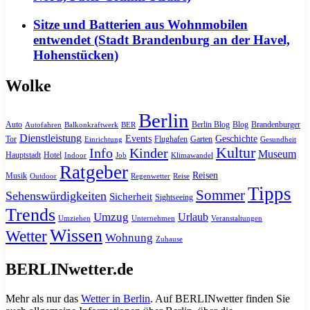
Sitze und Batterien aus Wohnmobilen
entwendet (Stadt Brandenburg an der Havel,
Hohenstücken)
Wolke
Berlin
Auto
Berlin Blog
Blog
Brandenburger
Autofahren
Balkonkraftwerk
BER
Dienstleistung
Events
Geschichte
Tor
Flughafen
Garten
Einrichtung
Gesundheit
Kultur
Info
Kinder
Museum
Hauptstadt
Hotel
Indoor
Job
Klimawandel
Ratgeber
Reisen
Musik
Outdoor
Regenwetter
Reise
Tipps
Sommer
Sehenswürdigkeiten
Sicherheit
Sightseeing
Trends
Umzug
Urlaub
Umziehen
Unternehmen
Veranstaltungen
Wissen
Wetter
Wohnung
Zuhause
BERLINwetter.de
Mehr als nur das
Wetter in Berlin
. Auf BERLINwetter finden Sie