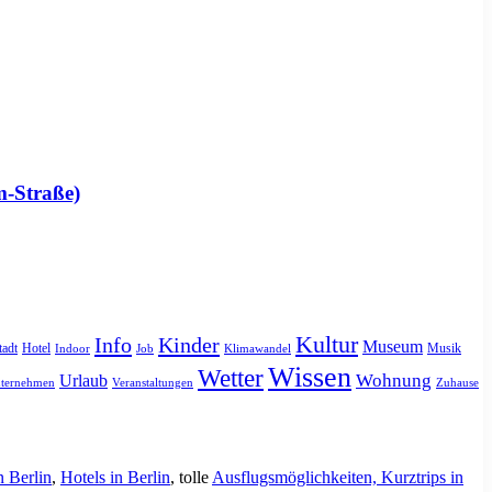
m-Straße)
Kultur
Info
Kinder
Museum
tadt
Hotel
Musik
Indoor
Job
Klimawandel
Wissen
Wetter
Urlaub
Wohnung
ternehmen
Veranstaltungen
Zuhause
n Berlin
,
Hotels in Berlin
, tolle
Ausflugsmöglichkeiten, Kurztrips in