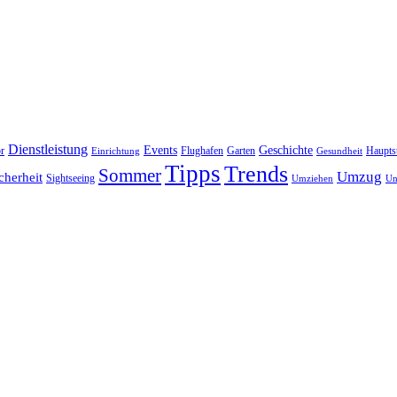
Dienstleistung
Events
Geschichte
r
Flughafen
Garten
Haupts
Einrichtung
Gesundheit
Tipps
Trends
Sommer
Umzug
cherheit
Sightseeing
Umziehen
Un