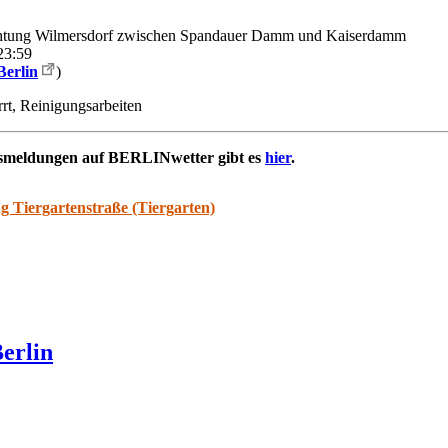
chtung Wilmersdorf zwischen Spandauer Damm und Kaiserdamm
23:59
Berlin
)
rrt, Reinigungsarbeiten
rsmeldungen auf BERLINwetter gibt es
hier
.
g Tiergartenstraße (Tiergarten)
erlin