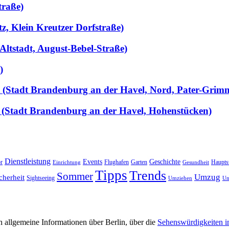
traße)
tz, Klein Kreutzer Dorfstraße)
Altstadt, August-Bebel-Straße)
)
llt (Stadt Brandenburg an der Havel, Nord, Pater-Grim
 (Stadt Brandenburg an der Havel, Hohenstücken)
Dienstleistung
Events
Geschichte
r
Flughafen
Garten
Haupts
Einrichtung
Gesundheit
Tipps
Trends
Sommer
Umzug
cherheit
Sightseeing
Umziehen
Un
 allgemeine Informationen über Berlin, über die
Sehenswürdigkeiten i