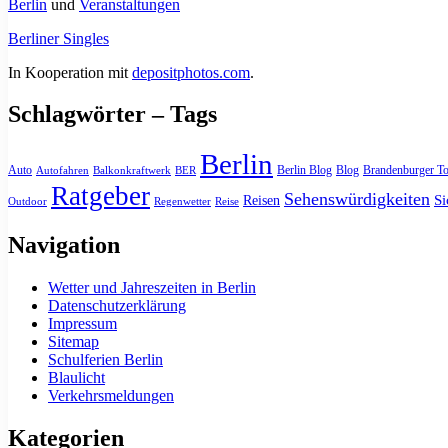
Berlin
und
Veranstaltungen
Berliner Singles
In Kooperation mit
depositphotos.com
.
Schlagwörter – Tags
Berlin
Auto
Berlin Blog
Blog
Brandenburger To
Autofahren
Balkonkraftwerk
BER
Ratgeber
Sehenswürdigkeiten
Si
Reisen
Outdoor
Regenwetter
Reise
Navigation
Wetter und Jahreszeiten in Berlin
Datenschutzerklärung
Impressum
Sitemap
Schulferien Berlin
Blaulicht
Verkehrsmeldungen
Kategorien