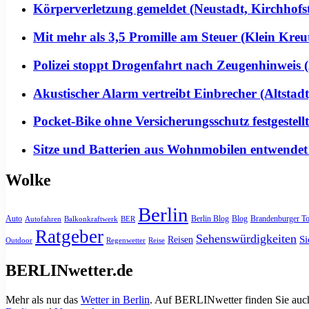
Körperverletzung gemeldet (Neustadt, Kirchhofs
Mit mehr als 3,5 Promille am Steuer (Klein Kreu
Polizei stoppt Drogenfahrt nach Zeugenhinweis (
Akustischer Alarm vertreibt Einbrecher (Altstadt
Pocket-Bike ohne Versicherungsschutz festgeste
Sitze und Batterien aus Wohnmobilen entwendet
Wolke
Berlin
Auto
Berlin Blog
Blog
Brandenburger To
Autofahren
Balkonkraftwerk
BER
Ratgeber
Sehenswürdigkeiten
Si
Reisen
Outdoor
Regenwetter
Reise
BERLINwetter.de
Mehr als nur das
Wetter in Berlin
. Auf BERLINwetter finden Sie auch