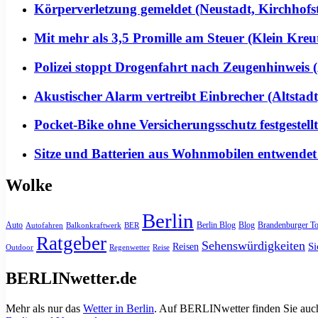
Körperverletzung gemeldet (Neustadt, Kirchhofs
Mit mehr als 3,5 Promille am Steuer (Klein Kreu
Polizei stoppt Drogenfahrt nach Zeugenhinweis (
Akustischer Alarm vertreibt Einbrecher (Altstadt
Pocket-Bike ohne Versicherungsschutz festgeste
Sitze und Batterien aus Wohnmobilen entwendet
Wolke
Berlin
Auto
Berlin Blog
Blog
Brandenburger To
Autofahren
Balkonkraftwerk
BER
Ratgeber
Sehenswürdigkeiten
Si
Reisen
Outdoor
Regenwetter
Reise
BERLINwetter.de
Mehr als nur das
Wetter in Berlin
. Auf BERLINwetter finden Sie auch