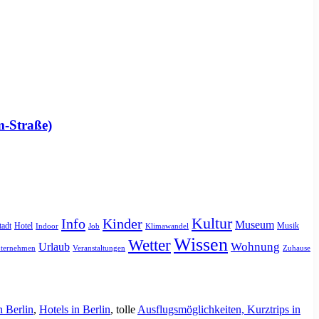
m-Straße)
Kultur
Info
Kinder
Museum
tadt
Hotel
Musik
Indoor
Job
Klimawandel
Wissen
Wetter
Urlaub
Wohnung
ternehmen
Veranstaltungen
Zuhause
n Berlin
,
Hotels in Berlin
, tolle
Ausflugsmöglichkeiten, Kurztrips in