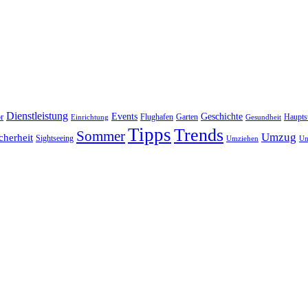
Dienstleistung
Events
Geschichte
r
Flughafen
Garten
Haupts
Einrichtung
Gesundheit
Tipps
Trends
Sommer
Umzug
cherheit
Sightseeing
Umziehen
Un