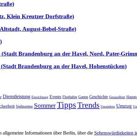
traße)
tz, Klein Kreutzer Dorfstraße)
Altstadt, August-Bebel-Straße)
)
llt (Stadt Brandenburg an der Havel, Nord, Pater-Grim
 (Stadt Brandenburg an der Havel, Hohenstücken)
Dienstleistung
Events
Geschichte
r
Flughafen
Garten
Haupts
Einrichtung
Gesundheit
Tipps
Trends
Sommer
Umzug
cherheit
Sightseeing
Umziehen
Un
 allgemeine Informationen über Berlin, über die
Sehenswürdigkeiten i