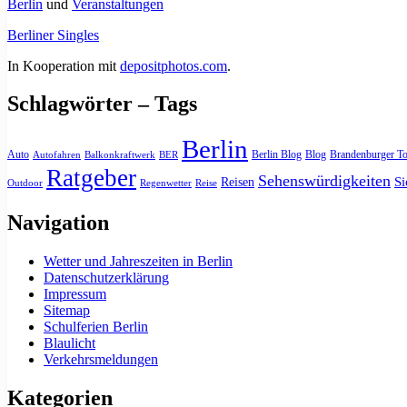
Berlin
und
Veranstaltungen
Berliner Singles
In Kooperation mit
depositphotos.com
.
Schlagwörter – Tags
Berlin
Auto
Berlin Blog
Blog
Brandenburger To
Autofahren
Balkonkraftwerk
BER
Ratgeber
Sehenswürdigkeiten
Si
Reisen
Outdoor
Regenwetter
Reise
Navigation
Wetter und Jahreszeiten in Berlin
Datenschutzerklärung
Impressum
Sitemap
Schulferien Berlin
Blaulicht
Verkehrsmeldungen
Kategorien