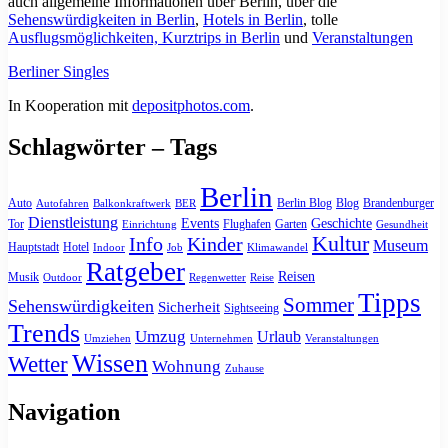
auch allgemeine Informationen über Berlin, über die
Sehenswürdigkeiten in Berlin
,
Hotels in Berlin
, tolle
Ausflugsmöglichkeiten, Kurztrips in Berlin
und
Veranstaltungen
Berliner Singles
In Kooperation mit
depositphotos.com
.
Schlagwörter – Tags
Berlin
Auto
Berlin Blog
Blog
Brandenburger
Autofahren
Balkonkraftwerk
BER
Dienstleistung
Events
Geschichte
Tor
Flughafen
Garten
Einrichtung
Gesundheit
Kultur
Info
Kinder
Museum
Hauptstadt
Hotel
Indoor
Job
Klimawandel
Ratgeber
Reisen
Musik
Outdoor
Regenwetter
Reise
Tipps
Sommer
Sehenswürdigkeiten
Sicherheit
Sightseeing
Trends
Umzug
Urlaub
Umziehen
Unternehmen
Veranstaltungen
Wissen
Wetter
Wohnung
Zuhause
Navigation