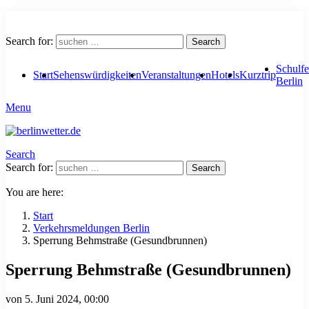
Search for:
Search
Schulfe
Start
Sehenswürdigkeiten
Veranstaltungen
Hotels
Kurztrip
Berlin
Menu
Search
Search for:
Search
You are here:
Start
Verkehrsmeldungen Berlin
Sperrung Behmstraße (Gesundbrunnen)
Sperrung Behmstraße (Gesundbrunnen)
von
5. Juni 2024, 00:00