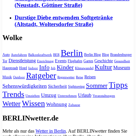
(Neustadt, Göttiner Straße)
Durstige Diebe entwenden Softgetränke
(Altstadt, Woltersdorfer Straße)
Wolke
Berlin
Auto
Berlin Blog
Blog
Brandenburger
Autofahren
Balkonkraftwerk
BER
Dienstleistung
Events
Geschichte
Tor
Flughafen
Garten
Einrichtung
Gesundheit
Kultur
Info
Kinder
Museum
Hauptstadt
Hotel
Indoor
Job
Klimawandel
Ratgeber
Reisen
Musik
Outdoor
Regenwetter
Reise
Tipps
Sommer
Sehenswürdigkeiten
Sicherheit
Sightseeing
Trends
Umzug
Urlaub
Umziehen
Unternehmen
Veranstaltungen
Wissen
Wetter
Wohnung
Zuhause
BERLINwetter.de
Mehr als nur das
Wetter in Berlin
. Auf BERLINwetter finden Sie