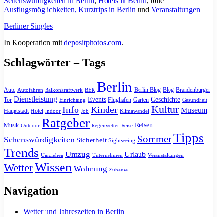
Sehenswürdigkeiten in Berlin
,
Hotels in Berlin
, tolle
Ausflugsmöglichkeiten, Kurztrips in Berlin
und
Veranstaltungen
Berliner Singles
In Kooperation mit
depositphotos.com
.
Schlagwörter – Tags
Berlin
Auto
Berlin Blog
Blog
Brandenburger
Autofahren
Balkonkraftwerk
BER
Dienstleistung
Events
Geschichte
Tor
Flughafen
Garten
Einrichtung
Gesundheit
Kultur
Info
Kinder
Museum
Hauptstadt
Hotel
Indoor
Job
Klimawandel
Ratgeber
Reisen
Musik
Outdoor
Regenwetter
Reise
Tipps
Sommer
Sehenswürdigkeiten
Sicherheit
Sightseeing
Trends
Umzug
Urlaub
Umziehen
Unternehmen
Veranstaltungen
Wissen
Wetter
Wohnung
Zuhause
Navigation
Wetter und Jahreszeiten in Berlin