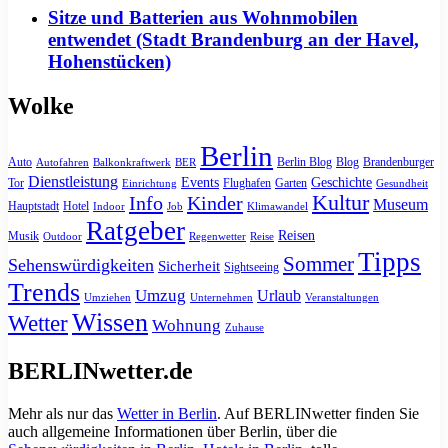
Sitze und Batterien aus Wohnmobilen
entwendet (Stadt Brandenburg an der Havel,
Hohenstücken)
Wolke
Berlin
Auto
Berlin Blog
Blog
Brandenburger
Autofahren
Balkonkraftwerk
BER
Dienstleistung
Events
Geschichte
Tor
Flughafen
Garten
Einrichtung
Gesundheit
Kultur
Info
Kinder
Museum
Hauptstadt
Hotel
Indoor
Job
Klimawandel
Ratgeber
Reisen
Musik
Outdoor
Regenwetter
Reise
Tipps
Sommer
Sehenswürdigkeiten
Sicherheit
Sightseeing
Trends
Umzug
Urlaub
Umziehen
Unternehmen
Veranstaltungen
Wissen
Wetter
Wohnung
Zuhause
BERLINwetter.de
Mehr als nur das
Wetter in Berlin
. Auf BERLINwetter finden Sie
auch allgemeine Informationen über Berlin, über die