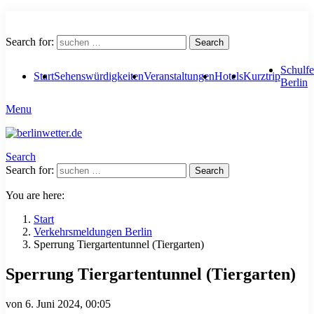
Search for:
Search
Schulfe
Start
Sehenswürdigkeiten
Veranstaltungen
Hotels
Kurztrip
Berlin
Menu
Search
Search for:
Search
You are here:
Start
Verkehrsmeldungen Berlin
Sperrung Tiergartentunnel (Tiergarten)
Sperrung Tiergartentunnel (Tiergarten)
von
6. Juni 2024, 00:05