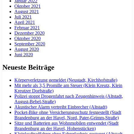
Januar 2022
Oktober 2021
August 2021
Juli 2021
April 2021
Februar 2021
Dezember 2020
Oktober 2020
September 2020
August 2020
Juni 2020
Neueste Beiträge
Körperverletzung gemeldet (Neustadt, Kirchhofstraße)
Mit mehr als 3,5 Promille am Steuer (Klein Kreutz, Klein
Kreutzer Dorfstraße)
Polizei stoppt Drogenfahrt nach Zeugenhinweis (Altstadt,
August-Bebel-Straße)
Akustischer Alarm vertreibt Einbrecher (Altstadt)
Pocket-Bike ohne Versicherungsschutz festgestellt (Stadt
Brandenburg an der Havel, Nord, Pater-Grimm-Straße)
Sitze und Batterien aus Wohnmobilen entwendet (Stadt
Brandenburg an der Havel, Hohenstücken)
Kleinkraftradfahrer ohne Fahrerlaubnis gestoppt (Altstadt,