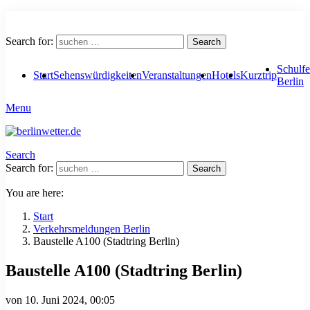
Search for:
Search
Schulfe
Start
Sehenswürdigkeiten
Veranstaltungen
Hotels
Kurztrip
Berlin
Menu
Search
Search for:
Search
You are here:
Start
Verkehrsmeldungen Berlin
Baustelle A100 (Stadtring Berlin)
Baustelle A100 (Stadtring Berlin)
von
10. Juni 2024, 00:05