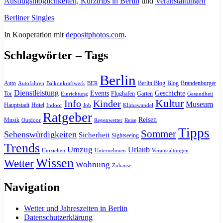
Ausflugsmöglichkeiten, Kurztrips in Berlin
und
Veranstaltungen
Berliner Singles
In Kooperation mit
depositphotos.com
.
Schlagwörter – Tags
Berlin
Auto
Berlin Blog
Blog
Brandenburger
Autofahren
Balkonkraftwerk
BER
Dienstleistung
Events
Geschichte
Tor
Flughafen
Garten
Einrichtung
Gesundheit
Kultur
Info
Kinder
Museum
Hauptstadt
Hotel
Indoor
Job
Klimawandel
Ratgeber
Reisen
Musik
Outdoor
Regenwetter
Reise
Tipps
Sommer
Sehenswürdigkeiten
Sicherheit
Sightseeing
Trends
Umzug
Urlaub
Umziehen
Unternehmen
Veranstaltungen
Wissen
Wetter
Wohnung
Zuhause
Navigation
Wetter und Jahreszeiten in Berlin
Datenschutzerklärung