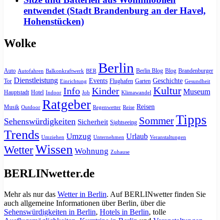
entwendet (Stadt Brandenburg an der Havel,
Hohenstücken)
Wolke
Berlin
Auto
Berlin Blog
Blog
Brandenburger
Autofahren
Balkonkraftwerk
BER
Dienstleistung
Events
Geschichte
Tor
Flughafen
Garten
Einrichtung
Gesundheit
Kultur
Info
Kinder
Museum
Hauptstadt
Hotel
Indoor
Job
Klimawandel
Ratgeber
Reisen
Musik
Outdoor
Regenwetter
Reise
Tipps
Sommer
Sehenswürdigkeiten
Sicherheit
Sightseeing
Trends
Umzug
Urlaub
Umziehen
Unternehmen
Veranstaltungen
Wissen
Wetter
Wohnung
Zuhause
BERLINwetter.de
Mehr als nur das
Wetter in Berlin
. Auf BERLINwetter finden Sie
auch allgemeine Informationen über Berlin, über die
Sehenswürdigkeiten in Berlin
,
Hotels in Berlin
, tolle