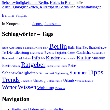
Sehenswürdigkeiten in Berlin
,
Hotels in Berlin
, tolle
Ausflugsmöglichkeiten, Kurztrips in Berlin
und
Veranstaltungen
Berliner Singles
In Kooperation mit
depositphotos.com
.
Schlagwörter – Tags
Berlin
Auto
Berlin Blog
Blog
Brandenburger
Autofahren
Balkonkraftwerk
BER
Dienstleistung
Events
Geschichte
Tor
Flughafen
Garten
Einrichtung
Gesundheit
Kultur
Info
Kinder
Museum
Hauptstadt
Hotel
Indoor
Job
Klimawandel
Ratgeber
Reisen
Musik
Outdoor
Regenwetter
Reise
Tipps
Sommer
Sehenswürdigkeiten
Sicherheit
Sightseeing
Trends
Umzug
Urlaub
Umziehen
Unternehmen
Veranstaltungen
Wissen
Wetter
Wohnung
Zuhause
Navigation
Wetter und Jahreszeiten in Berlin