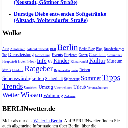
(Neustadt, Göttiner Straße)
Durstige Diebe entwenden Softgetränke
(Altstadt, Woltersdorfer Straße)
Wolke
Berlin
Auto
Berlin Blog
Blog
Brandenburger
Autofahren
Balkonkraftwerk
BER
Dienstleistung
Events
Geschichte
Tor
Flughafen
Garten
Einrichtung
Gesundheit
Kultur
Info
Kinder
Museum
Hauptstadt
Hotel
Indoor
Job
Klimawandel
Ratgeber
Reisen
Musik
Outdoor
Regenwetter
Reise
Tipps
Sommer
Sehenswürdigkeiten
Sicherheit
Sightseeing
Trends
Umzug
Urlaub
Umziehen
Unternehmen
Veranstaltungen
Wissen
Wetter
Wohnung
Zuhause
BERLINwetter.de
Mehr als nur das
Wetter in Berlin
. Auf BERLINwetter finden Sie
auch allgemeine Informationen über Berlin, über die