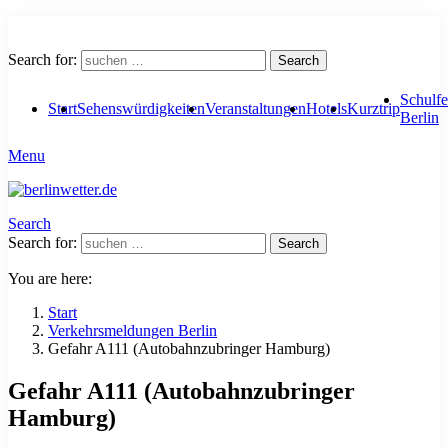
Search for:
Search
Schulfe
Start
Sehenswürdigkeiten
Veranstaltungen
Hotels
Kurztrip
Berlin
Menu
Search
Search for:
Search
You are here:
Start
Verkehrsmeldungen Berlin
Gefahr A111 (Autobahnzubringer Hamburg)
Gefahr A111 (Autobahnzubringer
Hamburg)