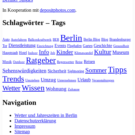
In Kooperation mit
depositphotos.com
.
Schlagwörter – Tags
Berlin
Auto
Berlin Blog
Blog
Brandenburger
Autofahren
Balkonkraftwerk
BER
Dienstleistung
Events
Geschichte
Tor
Flughafen
Garten
Einrichtung
Gesundheit
Kultur
Info
Kinder
Museum
Hauptstadt
Hotel
Indoor
Job
Klimawandel
Ratgeber
Reisen
Musik
Outdoor
Regenwetter
Reise
Tipps
Sommer
Sehenswürdigkeiten
Sicherheit
Sightseeing
Trends
Umzug
Urlaub
Umziehen
Unternehmen
Veranstaltungen
Wissen
Wetter
Wohnung
Zuhause
Navigation
Wetter und Jahreszeiten in Berlin
Datenschutzerklärung
Impressum
Sitemap