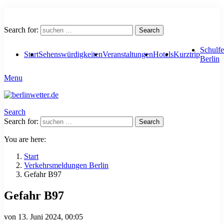
Search for:
Search
Schulfe
Start
Sehenswürdigkeiten
Veranstaltungen
Hotels
Kurztrip
Berlin
Menu
Search
Search for:
Search
You are here:
Start
Verkehrsmeldungen Berlin
Gefahr B97
Gefahr B97
von
13. Juni 2024, 00:05