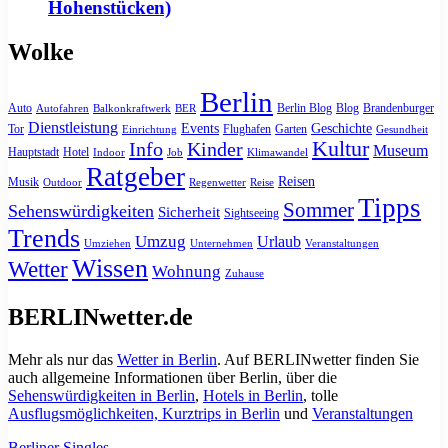
Hohenstücken)
Wolke
Berlin
Auto
Berlin Blog
Blog
Brandenburger
Autofahren
Balkonkraftwerk
BER
Dienstleistung
Events
Geschichte
Tor
Flughafen
Garten
Einrichtung
Gesundheit
Kultur
Info
Kinder
Museum
Hauptstadt
Hotel
Indoor
Job
Klimawandel
Ratgeber
Reisen
Musik
Outdoor
Regenwetter
Reise
Tipps
Sommer
Sehenswürdigkeiten
Sicherheit
Sightseeing
Trends
Umzug
Urlaub
Umziehen
Unternehmen
Veranstaltungen
Wissen
Wetter
Wohnung
Zuhause
BERLINwetter.de
Mehr als nur das
Wetter in Berlin
. Auf BERLINwetter finden Sie
auch allgemeine Informationen über Berlin, über die
Sehenswürdigkeiten in Berlin
,
Hotels in Berlin
, tolle
Ausflugsmöglichkeiten, Kurztrips in Berlin
und
Veranstaltungen
Berliner Singles