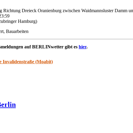
urg Richtung Dreieck Oranienburg zwischen Waidmannsluster Damm un
23:59
zubringer Hamburg)
rrt, Bauarbeiten
rsmeldungen auf BERLINwetter gibt es
hier
.
e Invalidenstraße (Moabit)
erlin