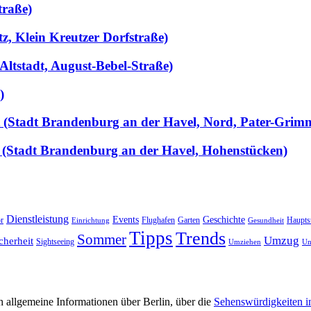
traße)
tz, Klein Kreutzer Dorfstraße)
Altstadt, August-Bebel-Straße)
)
llt (Stadt Brandenburg an der Havel, Nord, Pater-Grim
 (Stadt Brandenburg an der Havel, Hohenstücken)
Dienstleistung
Events
Geschichte
r
Flughafen
Garten
Haupts
Einrichtung
Gesundheit
Tipps
Trends
Sommer
Umzug
cherheit
Sightseeing
Umziehen
Un
 allgemeine Informationen über Berlin, über die
Sehenswürdigkeiten i