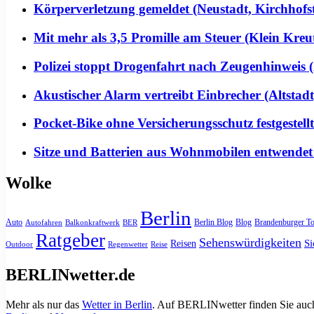
Körperverletzung gemeldet (Neustadt, Kirchhofs
Mit mehr als 3,5 Promille am Steuer (Klein Kreu
Polizei stoppt Drogenfahrt nach Zeugenhinweis (
Akustischer Alarm vertreibt Einbrecher (Altstadt
Pocket-Bike ohne Versicherungsschutz festgeste
Sitze und Batterien aus Wohnmobilen entwendet
Wolke
Berlin
Auto
Berlin Blog
Blog
Brandenburger To
Autofahren
Balkonkraftwerk
BER
Ratgeber
Sehenswürdigkeiten
Si
Reisen
Outdoor
Regenwetter
Reise
BERLINwetter.de
Mehr als nur das
Wetter in Berlin
. Auf BERLINwetter finden Sie auch