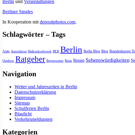
Berlin
und
Veranstaltungen
Berliner Singles
In Kooperation mit
depositphotos.com
.
Schlagwörter – Tags
Berlin
Auto
Berlin Blog
Blog
Brandenburger To
Autofahren
Balkonkraftwerk
BER
Ratgeber
Sehenswürdigkeiten
Si
Reisen
Outdoor
Regenwetter
Reise
Navigation
Wetter und Jahreszeiten in Berlin
Datenschutzerklärung
Impressum
Sitemap
Schulferien Berlin
Blaulicht
Verkehrsmeldungen
Kategorien