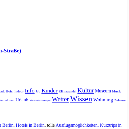
m-Straße)
Kultur
Info
Kinder
Museum
tadt
Hotel
Musik
Indoor
Job
Klimawandel
Wissen
Wetter
Urlaub
Wohnung
ternehmen
Veranstaltungen
Zuhause
n Berlin
,
Hotels in Berlin
, tolle
Ausflugsmöglichkeiten, Kurztrips in