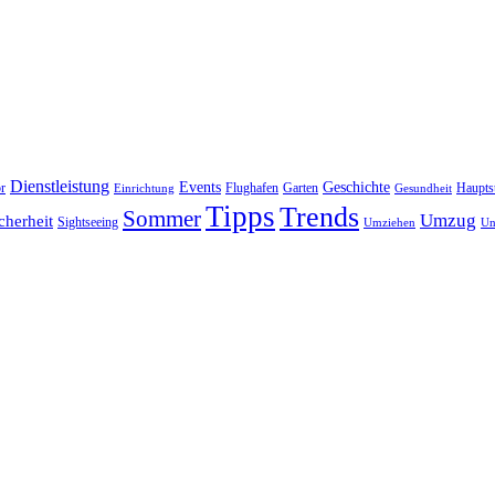
Dienstleistung
Events
Geschichte
r
Flughafen
Garten
Haupts
Einrichtung
Gesundheit
Tipps
Trends
Sommer
Umzug
cherheit
Sightseeing
Umziehen
Un