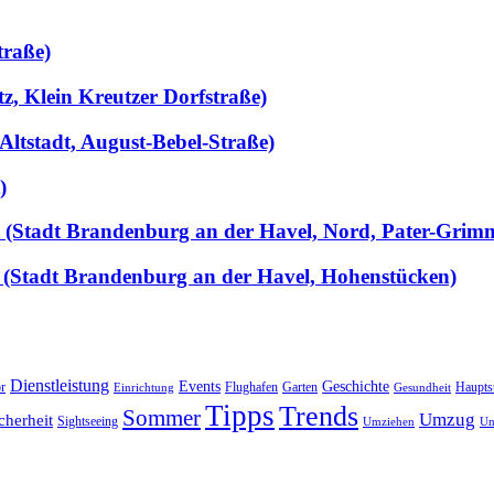
traße)
tz, Klein Kreutzer Dorfstraße)
Altstadt, August-Bebel-Straße)
)
llt (Stadt Brandenburg an der Havel, Nord, Pater-Grim
 (Stadt Brandenburg an der Havel, Hohenstücken)
Dienstleistung
Events
Geschichte
r
Flughafen
Garten
Haupts
Einrichtung
Gesundheit
Tipps
Trends
Sommer
Umzug
cherheit
Sightseeing
Umziehen
Un