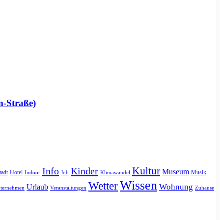
m-Straße)
Kultur
Info
Kinder
Museum
tadt
Hotel
Musik
Indoor
Job
Klimawandel
Wissen
Wetter
Urlaub
Wohnung
ternehmen
Veranstaltungen
Zuhause