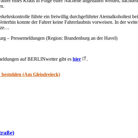
hrer eines Krads in Folge einer Nacheile angehalten werden, nachdem 
en.
rkehrskontrolle führte ein freiwillig durchgeführter Atemalkoholtest b
eiterhin konnte der Fahrer keine Fahrerlaubnis vorweisen. In der wei
hrze…
urg – Pressemeldungen (Region: Brandenburg an der Havel)
smeldungen auf BERLINwetter gibt es
hier
.
 bestohlen (Am Gleisdreieck)
traße)