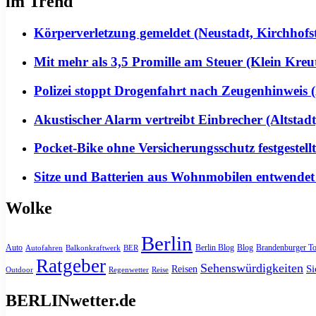
im Trend
Körperverletzung gemeldet (Neustadt, Kirchhofs
Mit mehr als 3,5 Promille am Steuer (Klein Kreu
Polizei stoppt Drogenfahrt nach Zeugenhinweis (
Akustischer Alarm vertreibt Einbrecher (Altstadt
Pocket-Bike ohne Versicherungsschutz festgeste
Sitze und Batterien aus Wohnmobilen entwendet
Wolke
Berlin
Auto
Berlin Blog
Blog
Brandenburger To
Autofahren
Balkonkraftwerk
BER
Ratgeber
Sehenswürdigkeiten
Si
Reisen
Outdoor
Regenwetter
Reise
BERLINwetter.de