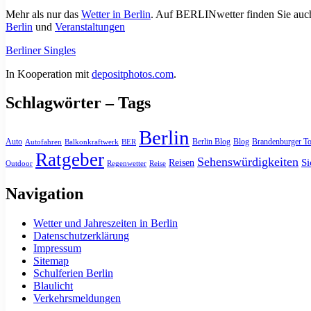
Mehr als nur das
Wetter in Berlin
. Auf BERLINwetter finden Sie auch
Berlin
und
Veranstaltungen
Berliner Singles
In Kooperation mit
depositphotos.com
.
Schlagwörter – Tags
Berlin
Auto
Berlin Blog
Blog
Brandenburger To
Autofahren
Balkonkraftwerk
BER
Ratgeber
Sehenswürdigkeiten
Si
Reisen
Outdoor
Regenwetter
Reise
Navigation
Wetter und Jahreszeiten in Berlin
Datenschutzerklärung
Impressum
Sitemap
Schulferien Berlin
Blaulicht
Verkehrsmeldungen