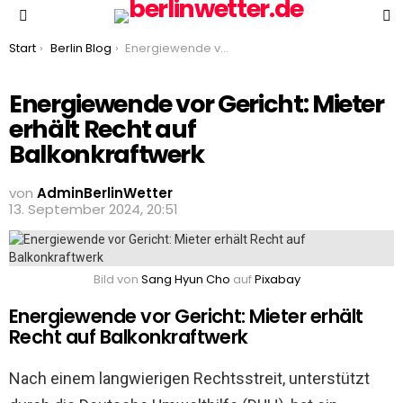
S
Menu
You are here:
Start
Berlin Blog
Energiewende vor Gericht: Mieter erhält Recht auf Balkonkraftwerk
Energiewende vor Gericht: Mieter
erhält Recht auf
Balkonkraftwerk
von
AdminBerlinWetter
13. September 2024, 20:51
Bild von
Sang Hyun Cho
auf
Pixabay
Energiewende vor Gericht: Mieter erhält
Recht auf Balkonkraftwerk
Nach einem langwierigen Rechtsstreit, unterstützt