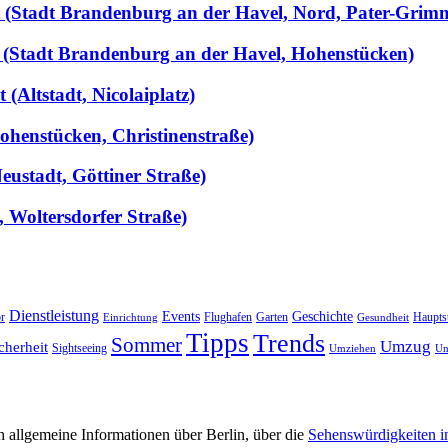
llt (Stadt Brandenburg an der Havel, Nord, Pater-Grim
 (Stadt Brandenburg an der Havel, Hohenstücken)
(Altstadt, Nicolaiplatz)
ohenstücken, Christinenstraße)
ustadt, Göttiner Straße)
, Woltersdorfer Straße)
Dienstleistung
Events
Geschichte
r
Flughafen
Garten
Haupts
Einrichtung
Gesundheit
Tipps
Trends
Sommer
Umzug
cherheit
Sightseeing
Umziehen
Un
 allgemeine Informationen über Berlin, über die
Sehenswürdigkeiten i