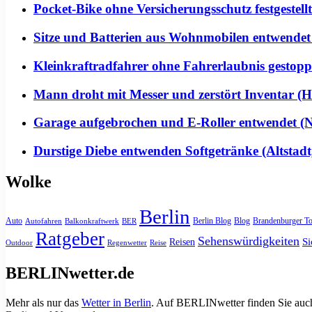
Pocket-Bike ohne Versicherungsschutz festgeste
Sitze und Batterien aus Wohnmobilen entwendet
Kleinkraftradfahrer ohne Fahrerlaubnis gestoppt 
Mann droht mit Messer und zerstört Inventar (H
Garage aufgebrochen und E-Roller entwendet (Ne
Durstige Diebe entwenden Softgetränke (Altstadt
Wolke
Berlin
Auto
Berlin Blog
Blog
Brandenburger To
Autofahren
Balkonkraftwerk
BER
Ratgeber
Sehenswürdigkeiten
Si
Reisen
Outdoor
Regenwetter
Reise
BERLINwetter.de
Mehr als nur das
Wetter in Berlin
. Auf BERLINwetter finden Sie auch