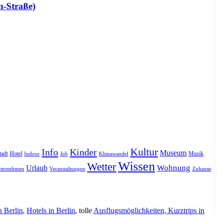
m-Straße)
Kultur
Info
Kinder
Museum
tadt
Hotel
Musik
Indoor
Job
Klimawandel
Wissen
Wetter
Urlaub
Wohnung
ternehmen
Veranstaltungen
Zuhause
n Berlin
,
Hotels in Berlin
, tolle
Ausflugsmöglichkeiten, Kurztrips in