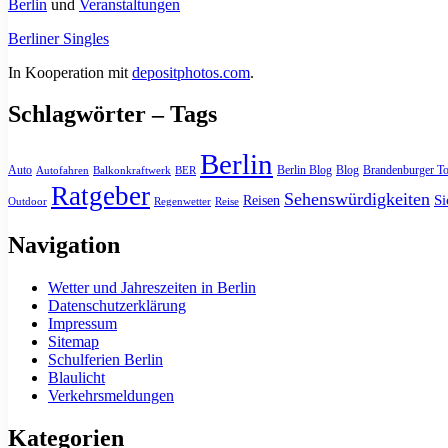
Berlin
und
Veranstaltungen
Berliner Singles
In Kooperation mit
depositphotos.com
.
Schlagwörter – Tags
Berlin
Auto
Berlin Blog
Blog
Brandenburger To
Autofahren
Balkonkraftwerk
BER
Ratgeber
Sehenswürdigkeiten
Si
Reisen
Outdoor
Regenwetter
Reise
Navigation
Wetter und Jahreszeiten in Berlin
Datenschutzerklärung
Impressum
Sitemap
Schulferien Berlin
Blaulicht
Verkehrsmeldungen
Kategorien