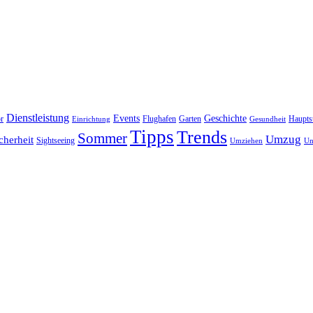
Dienstleistung
Events
Geschichte
r
Flughafen
Garten
Haupts
Einrichtung
Gesundheit
Tipps
Trends
Sommer
Umzug
cherheit
Sightseeing
Umziehen
Un