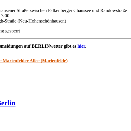
ehausener Straße zwischen Falkenberger Chaussee und Randowstraße
13:00
gh-Straße (Neu-Hohenschönhausen)
ng gesperrt
rsmeldungen auf BERLINwetter gibt es
hier
.
e Marienfelder Allee (Marienfelde)
erlin