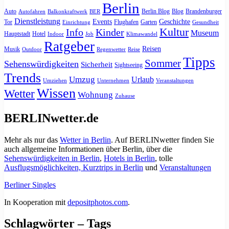
Berlin
Auto
Berlin Blog
Blog
Brandenburger
Autofahren
Balkonkraftwerk
BER
Dienstleistung
Events
Geschichte
Tor
Flughafen
Garten
Einrichtung
Gesundheit
Kultur
Info
Kinder
Museum
Hauptstadt
Hotel
Indoor
Job
Klimawandel
Ratgeber
Reisen
Musik
Outdoor
Regenwetter
Reise
Tipps
Sommer
Sehenswürdigkeiten
Sicherheit
Sightseeing
Trends
Umzug
Urlaub
Umziehen
Unternehmen
Veranstaltungen
Wissen
Wetter
Wohnung
Zuhause
BERLINwetter.de
Mehr als nur das
Wetter in Berlin
. Auf BERLINwetter finden Sie
auch allgemeine Informationen über Berlin, über die
Sehenswürdigkeiten in Berlin
,
Hotels in Berlin
, tolle
Ausflugsmöglichkeiten, Kurztrips in Berlin
und
Veranstaltungen
Berliner Singles
In Kooperation mit
depositphotos.com
.
Schlagwörter – Tags