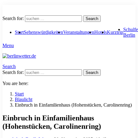
Search for:
Search
Schulfe
Start
Sehenswürdigkeiten
Veranstaltungen
Hotels
Kurztrip
Berlin
Menu
Search
Search for:
Search
You are here:
Start
Blaulicht
Einbruch in Einfamilienhaus (Hohenstücken, Carolinenring)
Einbruch in Einfamilienhaus
(Hohenstücken, Carolinenring)