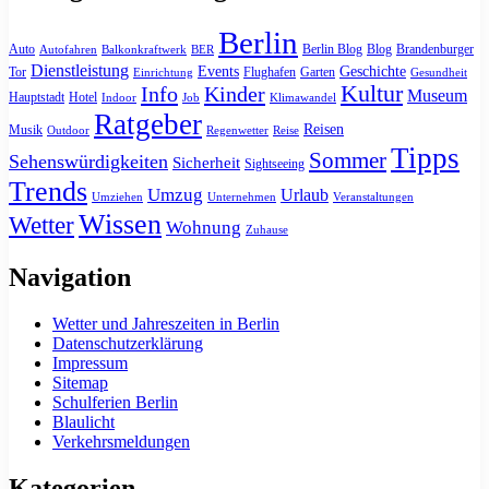
Berlin
Auto
Berlin Blog
Blog
Brandenburger
Autofahren
Balkonkraftwerk
BER
Dienstleistung
Events
Geschichte
Tor
Flughafen
Garten
Einrichtung
Gesundheit
Kultur
Info
Kinder
Museum
Hauptstadt
Hotel
Indoor
Job
Klimawandel
Ratgeber
Reisen
Musik
Outdoor
Regenwetter
Reise
Tipps
Sommer
Sehenswürdigkeiten
Sicherheit
Sightseeing
Trends
Umzug
Urlaub
Umziehen
Unternehmen
Veranstaltungen
Wissen
Wetter
Wohnung
Zuhause
Navigation
Wetter und Jahreszeiten in Berlin
Datenschutzerklärung
Impressum
Sitemap
Schulferien Berlin
Blaulicht
Verkehrsmeldungen
Kategorien