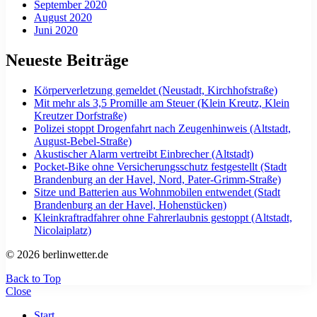
September 2020
August 2020
Juni 2020
Neueste Beiträge
Körperverletzung gemeldet (Neustadt, Kirchhofstraße)
Mit mehr als 3,5 Promille am Steuer (Klein Kreutz, Klein
Kreutzer Dorfstraße)
Polizei stoppt Drogenfahrt nach Zeugenhinweis (Altstadt,
August-Bebel-Straße)
Akustischer Alarm vertreibt Einbrecher (Altstadt)
Pocket-Bike ohne Versicherungsschutz festgestellt (Stadt
Brandenburg an der Havel, Nord, Pater-Grimm-Straße)
Sitze und Batterien aus Wohnmobilen entwendet (Stadt
Brandenburg an der Havel, Hohenstücken)
Kleinkraftradfahrer ohne Fahrerlaubnis gestoppt (Altstadt,
Nicolaiplatz)
© 2026 berlinwetter.de
Back to Top
Close
Start