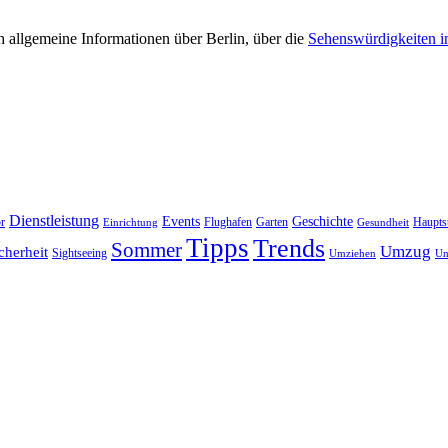
 allgemeine Informationen über Berlin, über die
Sehenswürdigkeiten i
Dienstleistung
Events
Geschichte
r
Flughafen
Garten
Haupts
Einrichtung
Gesundheit
Tipps
Trends
Sommer
Umzug
cherheit
Sightseeing
Umziehen
Un