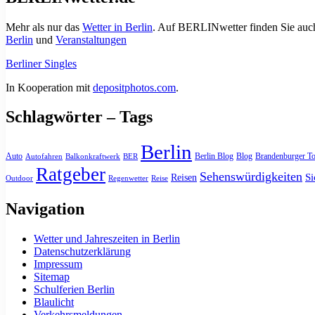
Mehr als nur das
Wetter in Berlin
. Auf BERLINwetter finden Sie auch
Berlin
und
Veranstaltungen
Berliner Singles
In Kooperation mit
depositphotos.com
.
Schlagwörter – Tags
Berlin
Auto
Berlin Blog
Blog
Brandenburger To
Autofahren
Balkonkraftwerk
BER
Ratgeber
Sehenswürdigkeiten
Si
Reisen
Outdoor
Regenwetter
Reise
Navigation
Wetter und Jahreszeiten in Berlin
Datenschutzerklärung
Impressum
Sitemap
Schulferien Berlin
Blaulicht
Verkehrsmeldungen