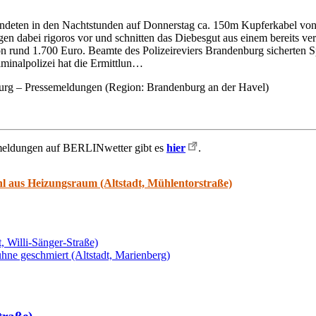
deten in den Nachtstunden auf Donnerstag ca. 150m Kupferkabel von
gen dabei rigoros vor und schnitten das Diebesgut aus einem bereits ve
n rund 1.700 Euro. Beamte des Polizeireviers Brandenburg sicherten 
iminalpolizei hat die Ermittlun…
urg – Pressemeldungen (Region: Brandenburg an der Havel)
smeldungen auf BERLINwetter gibt es
hier
.
hl aus Heizungsraum (Altstadt, Mühlentorstraße)
, Willi-Sänger-Straße)
ühne geschmiert (Altstadt, Marienberg)