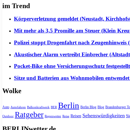
im Trend
Körperverletzung gemeldet (Neustadt, Kirchhofs
Mit mehr als 3,5 Promille am Steuer (Klein Kreu
Polizei stoppt Drogenfahrt nach Zeugenhinweis (
Akustischer Alarm vertreibt Einbrecher (Altstadt
Pocket-Bike ohne Versicherungsschutz festgeste
Sitze und Batterien aus Wohnmobilen entwendet
Wolke
Berlin
Auto
Berlin Blog
Blog
Brandenburger To
Autofahren
Balkonkraftwerk
BER
Ratgeber
Sehenswürdigkeiten
Si
Reisen
Outdoor
Regenwetter
Reise
BERLINwetter.de