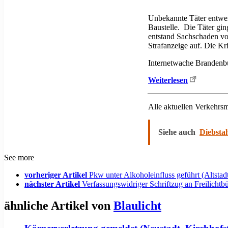
Unbekannte Täter entwen
Baustelle. Die Täter gin
entstand Sachschaden vo
Strafanzeige auf. Die Kr
Internetwache Brandenb
Weiterlesen
Alle aktuellen Verkehr
Siehe auch
Diebsta
See more
vorheriger Artikel
Pkw unter Alkoholeinfluss geführt (Altstadt
nächster Artikel
Verfassungswidriger Schriftzug an Freilichtb
ähnliche Artikel von
Blaulicht