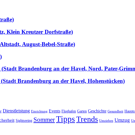
traße)
tz, Klein Kreutzer Dorfstraße)
Altstadt, August-Bebel-Straße)
)
llt (Stadt Brandenburg an der Havel, Nord, Pater-Grim
 (Stadt Brandenburg an der Havel, Hohenstücken)
Dienstleistung
Events
Geschichte
r
Flughafen
Garten
Haupts
Einrichtung
Gesundheit
Tipps
Trends
Sommer
Umzug
cherheit
Sightseeing
Umziehen
Un