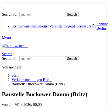
Search for:
Search
Schulfe
Start
Sehenswürdigkeiten
Veranstaltungen
Hotels
Kurztrip
Berlin
Menu
Search
Search for:
Search
You are here:
Start
Verkehrsmeldungen Berlin
Baustelle Buckower Damm (Britz)
Baustelle Buckower Damm (Britz)
von
24. März 2026, 00:00