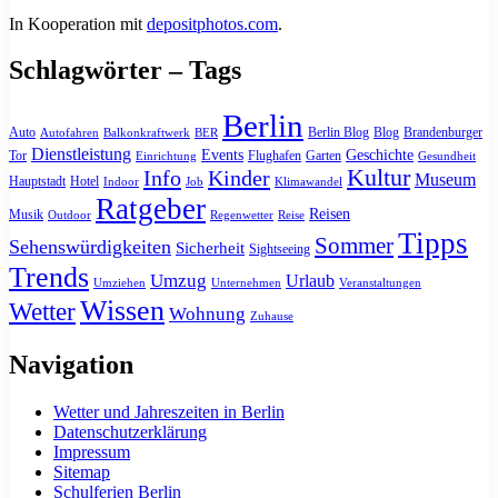
In Kooperation mit
depositphotos.com
.
Schlagwörter – Tags
Berlin
Auto
Berlin Blog
Blog
Brandenburger
Autofahren
Balkonkraftwerk
BER
Dienstleistung
Events
Geschichte
Tor
Flughafen
Garten
Einrichtung
Gesundheit
Kultur
Info
Kinder
Museum
Hauptstadt
Hotel
Indoor
Job
Klimawandel
Ratgeber
Reisen
Musik
Outdoor
Regenwetter
Reise
Tipps
Sommer
Sehenswürdigkeiten
Sicherheit
Sightseeing
Trends
Umzug
Urlaub
Umziehen
Unternehmen
Veranstaltungen
Wissen
Wetter
Wohnung
Zuhause
Navigation
Wetter und Jahreszeiten in Berlin
Datenschutzerklärung
Impressum
Sitemap
Schulferien Berlin