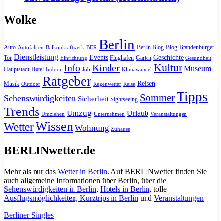
Wolke
Berlin
Auto
Berlin Blog
Blog
Brandenburger
Autofahren
Balkonkraftwerk
BER
Dienstleistung
Events
Geschichte
Tor
Flughafen
Garten
Einrichtung
Gesundheit
Kultur
Info
Kinder
Museum
Hauptstadt
Hotel
Indoor
Job
Klimawandel
Ratgeber
Reisen
Musik
Outdoor
Regenwetter
Reise
Tipps
Sommer
Sehenswürdigkeiten
Sicherheit
Sightseeing
Trends
Umzug
Urlaub
Umziehen
Unternehmen
Veranstaltungen
Wissen
Wetter
Wohnung
Zuhause
BERLINwetter.de
Mehr als nur das
Wetter in Berlin
. Auf BERLINwetter finden Sie
auch allgemeine Informationen über Berlin, über die
Sehenswürdigkeiten in Berlin
,
Hotels in Berlin
, tolle
Ausflugsmöglichkeiten, Kurztrips in Berlin
und
Veranstaltungen
Berliner Singles