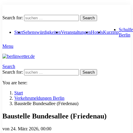
Search for:
Search
Schulfe
Start
Sehenswürdigkeiten
Veranstaltungen
Hotels
Kurztrip
Berlin
Menu
Search
Search for:
Search
You are here:
Start
Verkehrsmeldungen Berlin
Baustelle Bundesallee (Friedenau)
Baustelle Bundesallee (Friedenau)
von
24. März 2026, 00:00