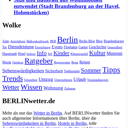
entwendet (Stadt Brandenburg an der Havel,
Hohenstücken)
Wolke
Berlin
Auto
Berlin Blog
Blog
Brandenburger
Autofahren
Balkonkraftwerk
BER
Dienstleistung
Events
Geschichte
Tor
Flughafen
Garten
Einrichtung
Gesundheit
Kultur
Info
Kinder
Museum
Hauptstadt
Hotel
Indoor
Job
Klimawandel
Ratgeber
Reisen
Musik
Outdoor
Regenwetter
Reise
Tipps
Sommer
Sehenswürdigkeiten
Sicherheit
Sightseeing
Trends
Umzug
Urlaub
Umziehen
Unternehmen
Veranstaltungen
Wissen
Wetter
Wohnung
Zuhause
BERLINwetter.de
Mehr als nur das
Wetter in Berlin
. Auf BERLINwetter finden Sie
auch allgemeine Informationen über Berlin, über die
Sehenswürdigkeiten in Berlin
,
Hotels in Berlin
, tolle