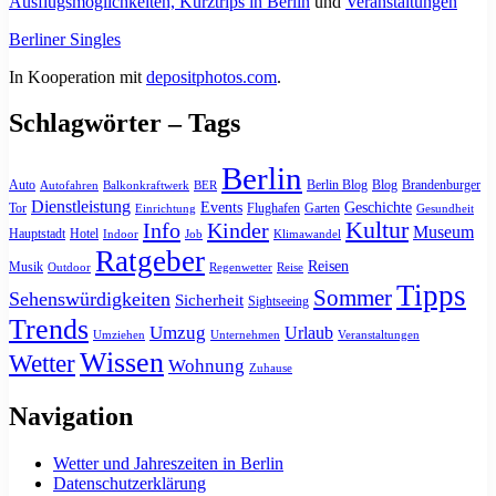
Ausflugsmöglichkeiten, Kurztrips in Berlin
und
Veranstaltungen
Berliner Singles
In Kooperation mit
depositphotos.com
.
Schlagwörter – Tags
Berlin
Auto
Berlin Blog
Blog
Brandenburger
Autofahren
Balkonkraftwerk
BER
Dienstleistung
Events
Geschichte
Tor
Flughafen
Garten
Einrichtung
Gesundheit
Kultur
Info
Kinder
Museum
Hauptstadt
Hotel
Indoor
Job
Klimawandel
Ratgeber
Reisen
Musik
Outdoor
Regenwetter
Reise
Tipps
Sommer
Sehenswürdigkeiten
Sicherheit
Sightseeing
Trends
Umzug
Urlaub
Umziehen
Unternehmen
Veranstaltungen
Wissen
Wetter
Wohnung
Zuhause
Navigation
Wetter und Jahreszeiten in Berlin
Datenschutzerklärung