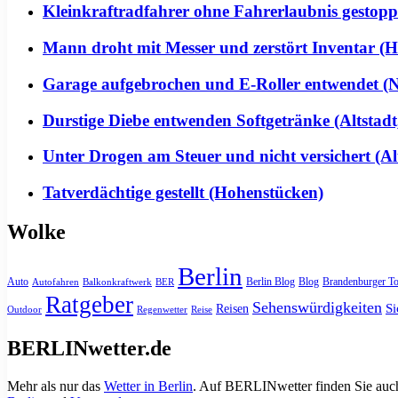
Kleinkraftradfahrer ohne Fahrerlaubnis gestoppt 
Mann droht mit Messer und zerstört Inventar (H
Garage aufgebrochen und E-Roller entwendet (Ne
Durstige Diebe entwenden Softgetränke (Altstadt
Unter Drogen am Steuer und nicht versichert (Alt
Tatverdächtige gestellt (Hohenstücken)
Wolke
Berlin
Auto
Berlin Blog
Blog
Brandenburger To
Autofahren
Balkonkraftwerk
BER
Ratgeber
Sehenswürdigkeiten
Si
Reisen
Outdoor
Regenwetter
Reise
BERLINwetter.de
Mehr als nur das
Wetter in Berlin
. Auf BERLINwetter finden Sie auch