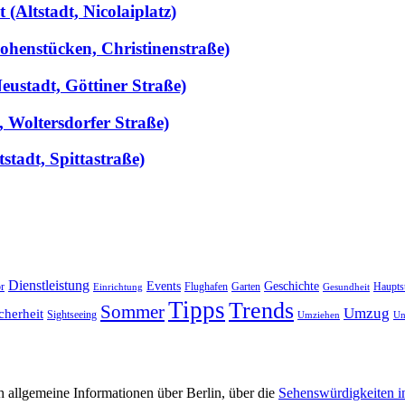
(Altstadt, Nicolaiplatz)
ohenstücken, Christinenstraße)
ustadt, Göttiner Straße)
, Woltersdorfer Straße)
stadt, Spittastraße)
Dienstleistung
Events
Geschichte
r
Flughafen
Garten
Haupts
Einrichtung
Gesundheit
Tipps
Trends
Sommer
Umzug
cherheit
Sightseeing
Umziehen
Un
 allgemeine Informationen über Berlin, über die
Sehenswürdigkeiten i