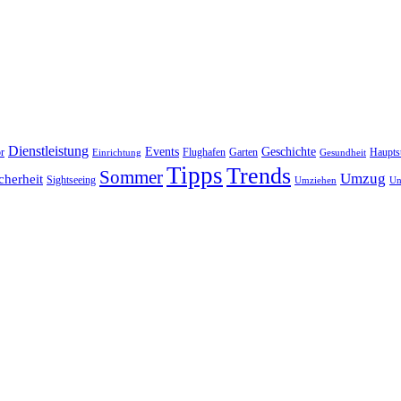
Dienstleistung
Events
Geschichte
r
Flughafen
Garten
Haupts
Einrichtung
Gesundheit
Tipps
Trends
Sommer
Umzug
cherheit
Sightseeing
Umziehen
Un