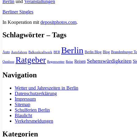
Berlin
und
Veranstaltungen
Berliner Singles
In Kooperation mit
depositphotos.com
.
Schlagwörter – Tags
Berlin
Auto
Berlin Blog
Blog
Brandenburger To
Autofahren
Balkonkraftwerk
BER
Ratgeber
Sehenswürdigkeiten
Si
Reisen
Outdoor
Regenwetter
Reise
Navigation
Wetter und Jahreszeiten in Berlin
Datenschutzerklärung
Impressum
Sitemap
Schulferien Berlin
Blaulicht
Verkehrsmeldungen
Kategorien