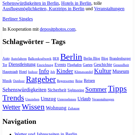
Sehenswürdigkeiten in Berlin
,
Hotels in Berlin
, tolle
Ausflugsmöglichkeiten, Kurztrips in Berlin
und
Veranstaltungen
Berliner Singles
In Kooperation mit
depositphotos.com
.
Schlagwörter – Tags
Berlin
Auto
Berlin Blog
Blog
Brandenburger
Autofahren
Balkonkraftwerk
BER
Dienstleistung
Events
Geschichte
Tor
Flughafen
Garten
Einrichtung
Gesundheit
Kultur
Info
Kinder
Museum
Hauptstadt
Hotel
Indoor
Job
Klimawandel
Ratgeber
Reisen
Musik
Outdoor
Regenwetter
Reise
Tipps
Sommer
Sehenswürdigkeiten
Sicherheit
Sightseeing
Trends
Umzug
Urlaub
Umziehen
Unternehmen
Veranstaltungen
Wissen
Wetter
Wohnung
Zuhause
Navigation
Wetter und Jahreszeiten in Berlin