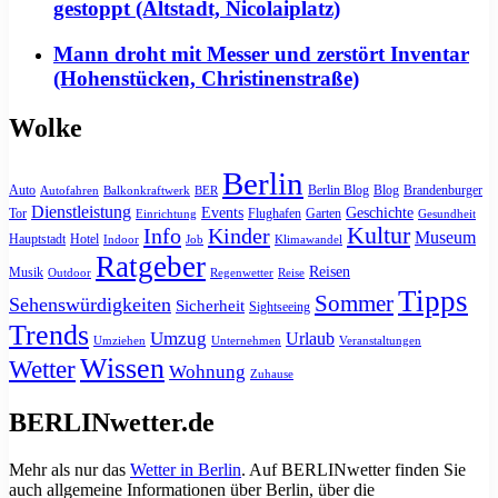
gestoppt (Altstadt, Nicolaiplatz)
Mann droht mit Messer und zerstört Inventar
(Hohenstücken, Christinenstraße)
Wolke
Berlin
Auto
Berlin Blog
Blog
Brandenburger
Autofahren
Balkonkraftwerk
BER
Dienstleistung
Events
Geschichte
Tor
Flughafen
Garten
Einrichtung
Gesundheit
Kultur
Info
Kinder
Museum
Hauptstadt
Hotel
Indoor
Job
Klimawandel
Ratgeber
Reisen
Musik
Outdoor
Regenwetter
Reise
Tipps
Sommer
Sehenswürdigkeiten
Sicherheit
Sightseeing
Trends
Umzug
Urlaub
Umziehen
Unternehmen
Veranstaltungen
Wissen
Wetter
Wohnung
Zuhause
BERLINwetter.de
Mehr als nur das
Wetter in Berlin
. Auf BERLINwetter finden Sie
auch allgemeine Informationen über Berlin, über die