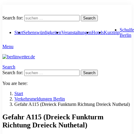
Search for:
Search
Schulfe
Start
Sehenswürdigkeiten
Veranstaltungen
Hotels
Kurztrip
Berlin
Menu
Search
Search for:
Search
You are here:
Start
Verkehrsmeldungen Berlin
Gefahr A115 (Dreieck Funkturm Richtung Dreieck Nuthetal)
Gefahr A115 (Dreieck Funkturm
Richtung Dreieck Nuthetal)