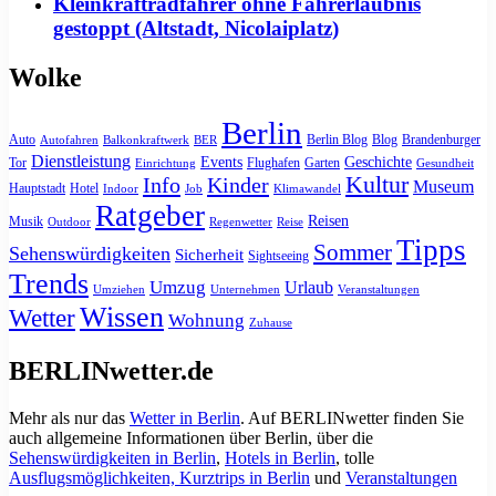
Kleinkraftradfahrer ohne Fahrerlaubnis
gestoppt (Altstadt, Nicolaiplatz)
Wolke
Berlin
Auto
Berlin Blog
Blog
Brandenburger
Autofahren
Balkonkraftwerk
BER
Dienstleistung
Events
Geschichte
Tor
Flughafen
Garten
Einrichtung
Gesundheit
Kultur
Info
Kinder
Museum
Hauptstadt
Hotel
Indoor
Job
Klimawandel
Ratgeber
Reisen
Musik
Outdoor
Regenwetter
Reise
Tipps
Sommer
Sehenswürdigkeiten
Sicherheit
Sightseeing
Trends
Umzug
Urlaub
Umziehen
Unternehmen
Veranstaltungen
Wissen
Wetter
Wohnung
Zuhause
BERLINwetter.de
Mehr als nur das
Wetter in Berlin
. Auf BERLINwetter finden Sie
auch allgemeine Informationen über Berlin, über die
Sehenswürdigkeiten in Berlin
,
Hotels in Berlin
, tolle
Ausflugsmöglichkeiten, Kurztrips in Berlin
und
Veranstaltungen