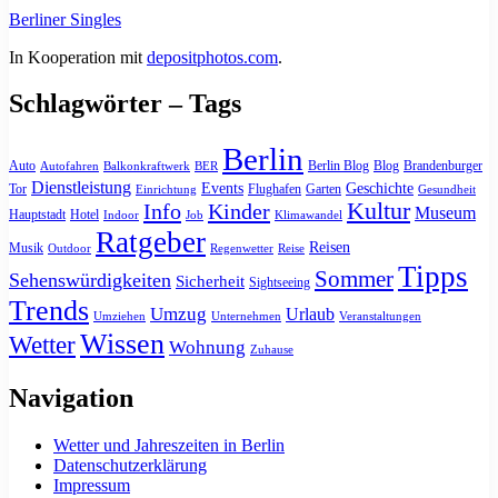
Berliner Singles
In Kooperation mit
depositphotos.com
.
Schlagwörter – Tags
Berlin
Auto
Berlin Blog
Blog
Brandenburger
Autofahren
Balkonkraftwerk
BER
Dienstleistung
Events
Geschichte
Tor
Flughafen
Garten
Einrichtung
Gesundheit
Kultur
Info
Kinder
Museum
Hauptstadt
Hotel
Indoor
Job
Klimawandel
Ratgeber
Reisen
Musik
Outdoor
Regenwetter
Reise
Tipps
Sommer
Sehenswürdigkeiten
Sicherheit
Sightseeing
Trends
Umzug
Urlaub
Umziehen
Unternehmen
Veranstaltungen
Wissen
Wetter
Wohnung
Zuhause
Navigation
Wetter und Jahreszeiten in Berlin
Datenschutzerklärung
Impressum