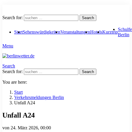
Search for:
Search
Schulfe
Start
Sehenswürdigkeiten
Veranstaltungen
Hotels
Kurztrip
Berlin
Menu
Search
Search for:
Search
You are here:
Start
Verkehrsmeldungen Berlin
Unfall A24
Unfall A24
von
24. März 2026, 00:00