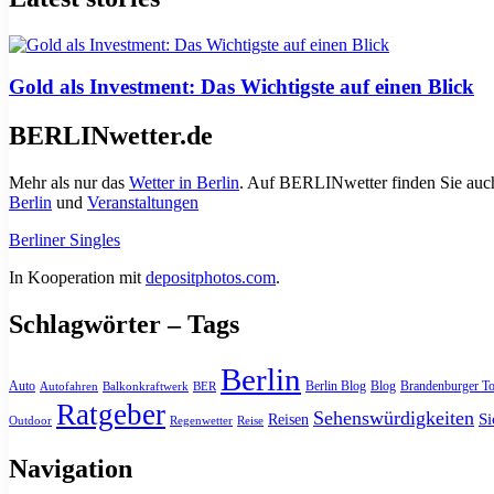
Gold als Investment: Das Wichtigste auf einen Blick
BERLINwetter.de
Mehr als nur das
Wetter in Berlin
. Auf BERLINwetter finden Sie auch
Berlin
und
Veranstaltungen
Berliner Singles
In Kooperation mit
depositphotos.com
.
Schlagwörter – Tags
Berlin
Auto
Berlin Blog
Blog
Brandenburger To
Autofahren
Balkonkraftwerk
BER
Ratgeber
Sehenswürdigkeiten
Si
Reisen
Outdoor
Regenwetter
Reise
Navigation