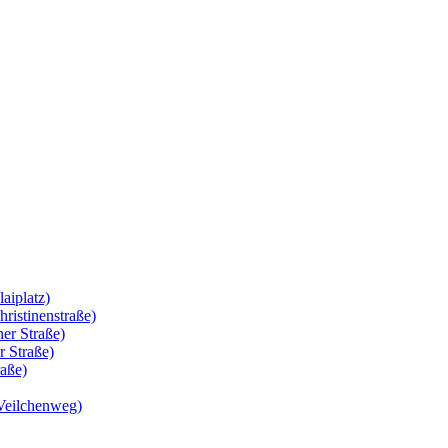
aiplatz)
ristinenstraße)
er Straße)
r Straße)
raße)
 Veilchenweg)