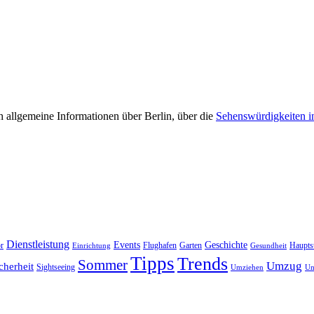
 allgemeine Informationen über Berlin, über die
Sehenswürdigkeiten i
Dienstleistung
Events
Geschichte
r
Flughafen
Garten
Haupts
Einrichtung
Gesundheit
Tipps
Trends
Sommer
Umzug
cherheit
Sightseeing
Umziehen
Un