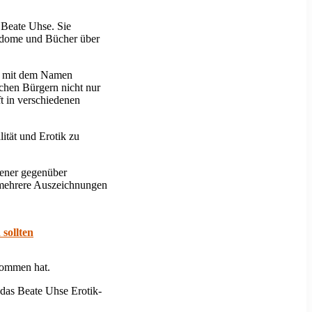
 Beate Uhse. Sie
ondome und Bücher über
rg mit dem Namen
chen Bürgern nicht nur
ft in verschiedenen
ität und Erotik zu
fener gegenüber
 mehrere Auszeichnungen
sollten
kommen hat.
das Beate Uhse Erotik-