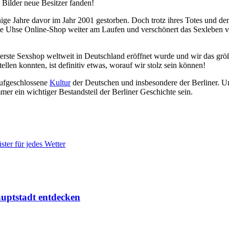
 Bilder neue Besitzer fanden!
inige Jahre davor im Jahr 2001 gestorben. Doch trotz ihres Totes und d
e Uhse Online-Shop weiter am Laufen und verschönert das Sexleben v
 erste Sexshop weltweit in Deutschland eröffnet wurde und wir das gr
stellen konnten, ist definitiv etwas, worauf wir stolz sein können!
 aufgeschlossene
Kultur
der Deutschen und insbesondere der Berliner. U
mmer ein wichtiger Bestandsteil der Berliner Geschichte sein.
er für jedes Wetter
auptstadt entdecken