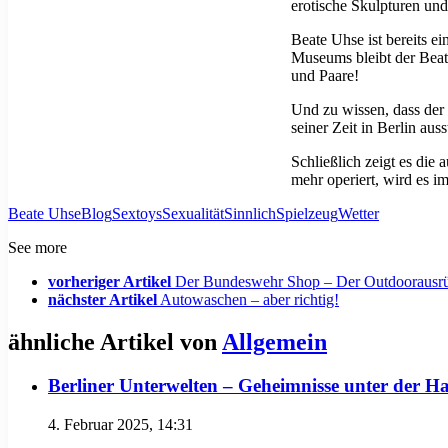
erotische Skulpturen und
Beate Uhse ist bereits e
Museums bleibt der Beat
und Paare!
Und zu wissen, dass der
seiner Zeit in Berlin aus
Schließlich zeigt es die
mehr operiert, wird es i
Beate Uhse
Blog
Sextoys
Sexualität
Sinnlich
Spielzeug
Wetter
See more
vorheriger Artikel
Der Bundeswehr Shop – Der Outdoorausrüst
nächster Artikel
Autowaschen – aber richtig!
ähnliche Artikel von
Allgemein
Berliner Unterwelten – Geheimnisse unter der H
4. Februar 2025, 14:31