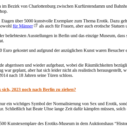
 im Bezirk von Charlottenburg zwischen Kurfürstendamm und Bahnho
Shop.
2 Etagen über 5000 kunstvolle Exemplare zum Thema Erotik. Dazu gehö
 sowohl
für Männer
als auch für Frauen, aber auch erotische Statuen 
r beliebtesten Ausstellungen in Berlin und das einzige Museum, dass
at.
10 Euro gekostet und aufgrund der anzüglichen Kunst waren Besucher e
e abgerissen und wieder aufgebaut, wobei die Räumlichkeiten bezügli
 war geplant, aber hat sich leider nicht als realistisch herausgestellt
014 nach 18 Jahren seine Türen schloss.
 sich, 2023 noch nach Berlin zu ziehen?
 nur ein wichtiges Symbol der Normalisierung von Sex und Erotik, sond
tur. Schließlich hat Beate Uhse lange Zeit dafür kämpfen müssen, solc
00 Kunstexemplare des Erotiks-Museum in dem Auktionshaus “Histori