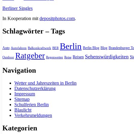
Berliner Singles
In Kooperation mit
depositphotos.com
.
Schlagwörter – Tags
Berlin
Auto
Berlin Blog
Blog
Brandenburger To
Autofahren
Balkonkraftwerk
BER
Ratgeber
Sehenswürdigkeiten
Si
Reisen
Outdoor
Regenwetter
Reise
Navigation
Wetter und Jahreszeiten in Berlin
Datenschutzerklärung
Impressum
Sitemap
Schulferien Berlin
Blaulicht
Verkehrsmeldungen
Kategorien