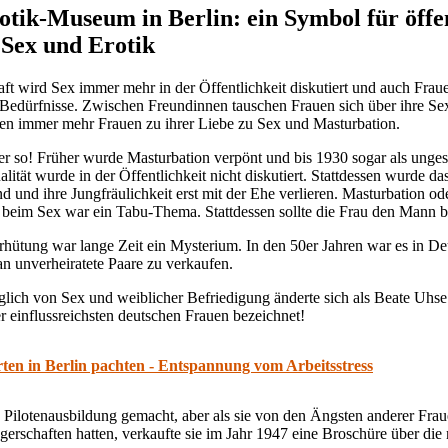
otik-Museum in Berlin: ein Symbol für öffe
Sex und Erotik
aft wird Sex immer mehr in der Öffentlichkeit diskutiert und auch Fraue
 Bedürfnisse. Zwischen Freundinnen tauschen Frauen sich über ihre Sex
ehen immer mehr Frauen zu ihrer Liebe zu Sex und Masturbation.
r so! Früher wurde Masturbation verpönt und bis 1930 sogar als unges
lität wurde in der Öffentlichkeit nicht diskutiert. Stattdessen wurde das
 und ihre Jungfräulichkeit erst mit der Ehe verlieren. Masturbation ode
 beim Sex war ein Tabu-Thema. Stattdessen sollte die Frau den Mann be
ütung war lange Zeit ein Mysterium. In den 50er Jahren war es in De
an unverheiratete Paare zu verkaufen.
lich von Sex und weiblicher Befriedigung änderte sich als Beate Uhse 
der einflussreichsten deutschen Frauen bezeichnet!
rten in Berlin pachten - Entspannung vom Arbeitsstress
e Pilotenausbildung gemacht, aber als sie von den Ängsten anderer Frau
erschaften hatten, verkaufte sie im Jahr 1947 eine Broschüre über die