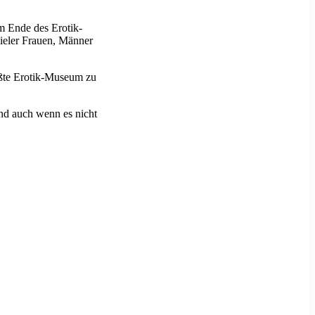
em Ende des Erotik-
ieler Frauen, Männer
ößte Erotik-Museum zu
nd auch wenn es nicht