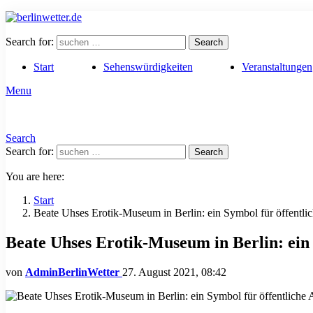
Search for:
Search
Start
Sehenswürdigkeiten
Veranstaltungen
Menu
Search
Search for:
Search
You are here:
Start
Beate Uhses Erotik-Museum in Berlin: ein Symbol für öffentli
Beate Uhses Erotik-Museum in Berlin: ein
von
AdminBerlinWetter
27. August 2021, 08:42