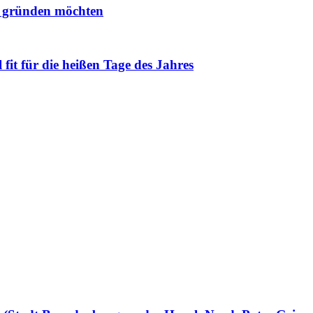
in gründen möchten
fit für die heißen Tage des Jahres