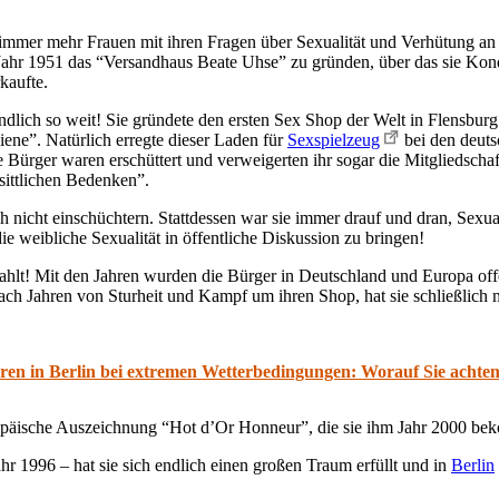
immer mehr Frauen mit ihren Fragen über Sexualität und Verhütung an
 Jahr 1951 das “Versandhaus Beate Uhse” zu gründen, über das sie K
rkaufte.
dlich so weit! Sie gründete den ersten Sex Shop der Welt in Flensbu
ene”. Natürlich erregte dieser Laden für
Sexspielzeug
bei den deuts
e Bürger waren erschüttert und verweigerten ihr sogar die Mitgliedscha
sittlichen Bedenken”.
h nicht einschüchtern. Stattdessen war sie immer drauf und dran, Sexual
ie weibliche Sexualität in öffentliche Diskussion zu bringen!
zahlt! Mit den Jahren wurden die Bürger in Deutschland und Europa of
ch Jahren von Sturheit und Kampf um ihren Shop, hat sie schließlich
ren in Berlin bei extremen Wetterbedingungen: Worauf Sie achten 
opäische Auszeichnung “Hot d’Or Honneur”, die sie ihm Jahr 2000 be
ahr 1996 – hat sie sich endlich einen großen Traum erfüllt und in
Berlin