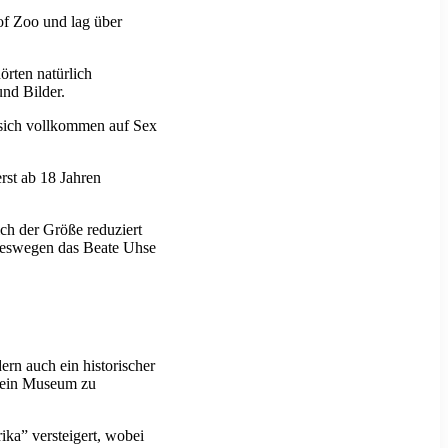
f Zoo und lag über
rten natürlich
und Bilder.
 sich vollkommen auf Sex
rst ab 18 Jahren
ch der Größe reduziert
, weswegen das Beate Uhse
ern auch ein historischer
h ein Museum zu
ka” versteigert, wobei