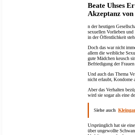
Beate Uhses Er
Akzeptanz von 
n der heutigen Gesellsch
sexuellen Vorlieben und
in der Öffentlichkeit st
Doch das war nicht imme
allem die weibliche Sexua
gute Mädchen keusch sind
Befriedigung der Frauen
Und auch das Thema Verh
nicht erlaubt, Kondome 
Aber das Verhalten bezüg
wird sie sogar als eine 
Siehe auch
Kleinga
Ursprünglich hat sie ein
über ungewollte Schwang