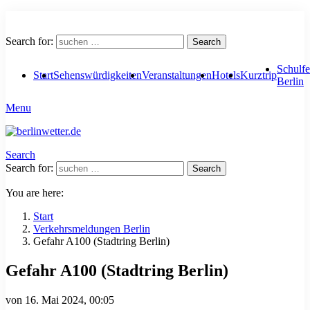
Search for:
Search
Schulfe
Start
Sehenswürdigkeiten
Veranstaltungen
Hotels
Kurztrip
Berlin
Menu
Search
Search for:
Search
You are here:
Start
Verkehrsmeldungen Berlin
Gefahr A100 (Stadtring Berlin)
Gefahr A100 (Stadtring Berlin)
von
16. Mai 2024, 00:05