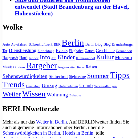
entwendet (Stadt Brandenburg an der Havel,
Hohenstücken)
Wolke
Berlin
Auto
Berlin Blog
Blog
Brandenburger
Autofahren
Balkonkraftwerk
BER
Dienstleistung
Events
Geschichte
Tor
Flughafen
Garten
Einrichtung
Gesundheit
Kultur
Info
Kinder
Museum
Hauptstadt
Hotel
Indoor
Job
Klimawandel
Ratgeber
Reisen
Musik
Outdoor
Regenwetter
Reise
Tipps
Sommer
Sehenswürdigkeiten
Sicherheit
Sightseeing
Trends
Umzug
Urlaub
Umziehen
Unternehmen
Veranstaltungen
Wissen
Wetter
Wohnung
Zuhause
BERLINwetter.de
Mehr als nur das
Wetter in Berlin
. Auf BERLINwetter finden Sie
auch allgemeine Informationen über Berlin, über die
Sehenswürdigkeiten in Berlin
,
Hotels in Berlin
, tolle