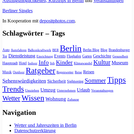
Ausflugsmöglichkeiten, Kurztrips in Berlin
und
Veranstaltungen
Berliner Singles
In Kooperation mit
depositphotos.com
.
Schlagwörter – Tags
Berlin
Auto
Berlin Blog
Blog
Brandenburger
Autofahren
Balkonkraftwerk
BER
Dienstleistung
Events
Geschichte
Tor
Flughafen
Garten
Einrichtung
Gesundheit
Kultur
Info
Kinder
Museum
Hauptstadt
Hotel
Indoor
Job
Klimawandel
Ratgeber
Reisen
Musik
Outdoor
Regenwetter
Reise
Tipps
Sommer
Sehenswürdigkeiten
Sicherheit
Sightseeing
Trends
Umzug
Urlaub
Umziehen
Unternehmen
Veranstaltungen
Wissen
Wetter
Wohnung
Zuhause
Navigation
Wetter und Jahreszeiten in Berlin
Datenschutzerklärung