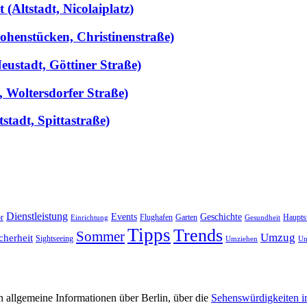
(Altstadt, Nicolaiplatz)
ohenstücken, Christinenstraße)
ustadt, Göttiner Straße)
, Woltersdorfer Straße)
stadt, Spittastraße)
Dienstleistung
Events
Geschichte
r
Flughafen
Garten
Haupts
Einrichtung
Gesundheit
Tipps
Trends
Sommer
Umzug
cherheit
Sightseeing
Umziehen
Un
 allgemeine Informationen über Berlin, über die
Sehenswürdigkeiten i