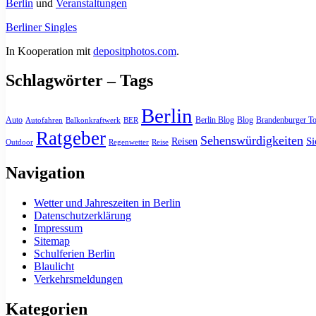
Berlin
und
Veranstaltungen
Berliner Singles
In Kooperation mit
depositphotos.com
.
Schlagwörter – Tags
Berlin
Auto
Berlin Blog
Blog
Brandenburger To
Autofahren
Balkonkraftwerk
BER
Ratgeber
Sehenswürdigkeiten
Si
Reisen
Outdoor
Regenwetter
Reise
Navigation
Wetter und Jahreszeiten in Berlin
Datenschutzerklärung
Impressum
Sitemap
Schulferien Berlin
Blaulicht
Verkehrsmeldungen
Kategorien