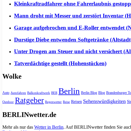
Kleinkraftradfahrer ohne Fahrerlaubnis gestoppt 
Mann droht mit Messer und zerstört Inventar (H
Garage aufgebrochen und E-Roller entwendet (Ne
Durstige Diebe entwenden Softgetränke (Altstadt
Unter Drogen am Steuer und nicht versichert (Alt
Tatverdächtige gestellt (Hohenstücken)
Wolke
Berlin
Auto
Berlin Blog
Blog
Brandenburger To
Autofahren
Balkonkraftwerk
BER
Ratgeber
Sehenswürdigkeiten
Si
Reisen
Outdoor
Regenwetter
Reise
BERLINwetter.de
Mehr als nur das
Wetter in Berlin
. Auf BERLINwetter finden Sie auch