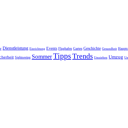
Dienstleistung
Events
Geschichte
r
Flughafen
Garten
Haupts
Einrichtung
Gesundheit
Tipps
Trends
Sommer
Umzug
cherheit
Sightseeing
Umziehen
Un