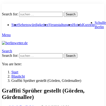
Search for:
Search
Schulfe
Start
Sehenswürdigkeiten
Veranstaltungen
Hotels
Kurztrip
Berlin
Menu
Search
Search for:
Search
You are here:
Start
Blaulicht
Graffiti Sprüher gestellt (Görden, Gördenallee)
Graffiti Sprüher gestellt (Görden,
Gördenallee)