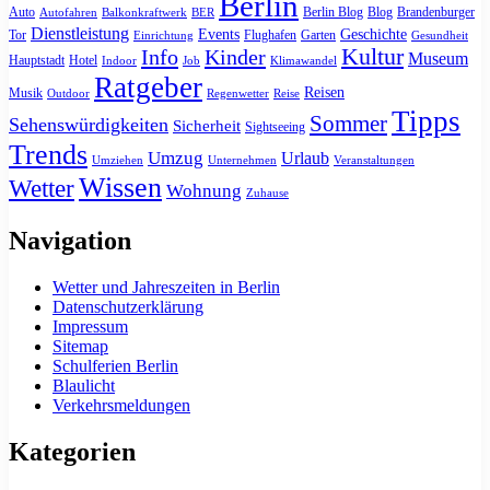
Berlin
Auto
Berlin Blog
Blog
Brandenburger
Autofahren
Balkonkraftwerk
BER
Dienstleistung
Events
Geschichte
Tor
Flughafen
Garten
Einrichtung
Gesundheit
Kultur
Info
Kinder
Museum
Hauptstadt
Hotel
Indoor
Job
Klimawandel
Ratgeber
Reisen
Musik
Outdoor
Regenwetter
Reise
Tipps
Sommer
Sehenswürdigkeiten
Sicherheit
Sightseeing
Trends
Umzug
Urlaub
Umziehen
Unternehmen
Veranstaltungen
Wissen
Wetter
Wohnung
Zuhause
Navigation
Wetter und Jahreszeiten in Berlin
Datenschutzerklärung
Impressum
Sitemap
Schulferien Berlin
Blaulicht
Verkehrsmeldungen
Kategorien