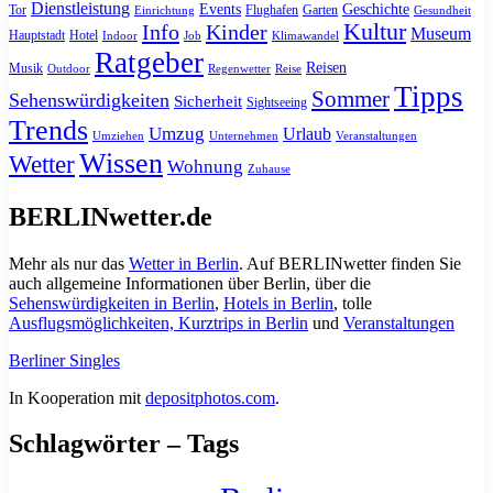
Dienstleistung
Events
Geschichte
Tor
Flughafen
Garten
Einrichtung
Gesundheit
Kultur
Info
Kinder
Museum
Hauptstadt
Hotel
Indoor
Job
Klimawandel
Ratgeber
Reisen
Musik
Outdoor
Regenwetter
Reise
Tipps
Sommer
Sehenswürdigkeiten
Sicherheit
Sightseeing
Trends
Umzug
Urlaub
Umziehen
Unternehmen
Veranstaltungen
Wissen
Wetter
Wohnung
Zuhause
BERLINwetter.de
Mehr als nur das
Wetter in Berlin
. Auf BERLINwetter finden Sie
auch allgemeine Informationen über Berlin, über die
Sehenswürdigkeiten in Berlin
,
Hotels in Berlin
, tolle
Ausflugsmöglichkeiten, Kurztrips in Berlin
und
Veranstaltungen
Berliner Singles
In Kooperation mit
depositphotos.com
.
Schlagwörter – Tags